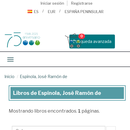
Iniciar sesión
Registrarse
ES
EUR
ESPAÑA PENINSULAR
0
Busqueda avanzada
Toggle navigation
Inicio
Espínola, José Ramón de
Libros de Espínola, José Ramón de
Libros
de
Mostrando
libros encontrados.
1
páginas.
Espínola,
José