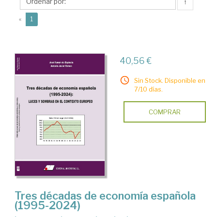
Ramón
↑
de
(current)
«
1
40,56 €
Sin Stock. Disponible en
7/10 días.
COMPRAR
Tres décadas de economía española
(1995-2024)