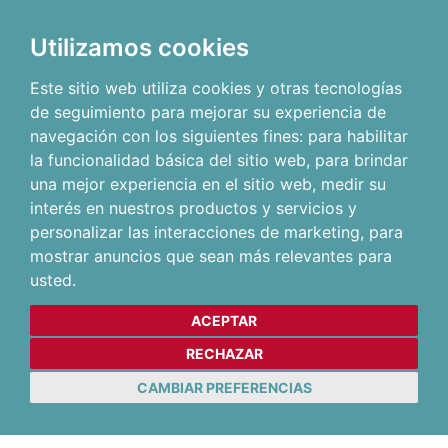
Utilizamos cookies
Este sitio web utiliza cookies y otras tecnologías
de seguimiento para mejorar su experiencia de
navegación con los siguientes fines:
para habilitar
la funcionalidad básica del sitio web
,
para brindar
una mejor experiencia en el sitio web
,
medir su
interés en nuestros productos y servicios y
personalizar las interacciones de marketing
,
para
mostrar anuncios que sean más relevantes para
usted
.
ACEPTAR
RECHAZAR
CAMBIAR PREFERENCIAS