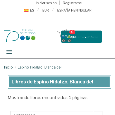
Iniciar sesión
Registrarse
ES
EUR
ESPAÑA PENINSULAR
0
Busqueda avanzada
Toggle navigation
Inicio
Espino Hidalgo, Blanca del
Libros de Espino Hidalgo, Blanca del
Libros
de
Mostrando
libros encontrados.
1
páginas.
Espino
Hidalgo,