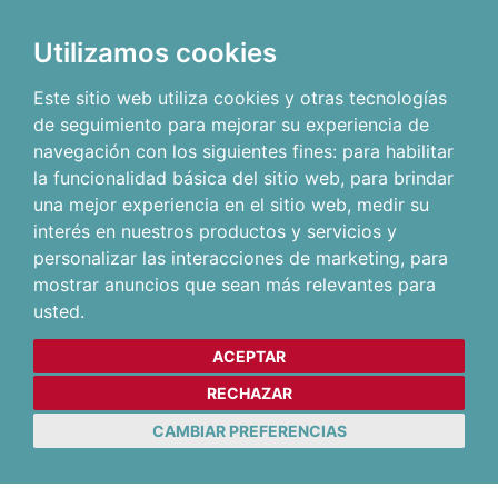
Utilizamos cookies
Este sitio web utiliza cookies y otras tecnologías
de seguimiento para mejorar su experiencia de
navegación con los siguientes fines:
para habilitar
la funcionalidad básica del sitio web
,
para brindar
una mejor experiencia en el sitio web
,
medir su
interés en nuestros productos y servicios y
personalizar las interacciones de marketing
,
para
mostrar anuncios que sean más relevantes para
usted
.
ACEPTAR
RECHAZAR
CAMBIAR PREFERENCIAS