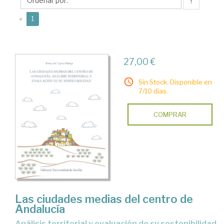
Blanca
↑
del
(current)
«
1
27,00 €
Sin Stock. Disponible en
7/10 días.
COMPRAR
Las ciudades medias del centro de
Andalucía
análisis territorial y evaluación de su sostenibilidad