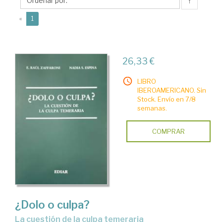
↑
(current)
«
1
26,33 €
LIBRO
IBEROAMERICANO. Sin
Stock. Envío en 7/8
semanas.
COMPRAR
¿Dolo o culpa?
La cuestión de la culpa temeraria