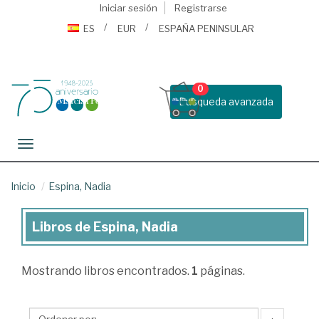
Iniciar sesión
Registrarse
ES
EUR
ESPAÑA PENINSULAR
0
Busqueda avanzada
Toggle navigation
Inicio
Espina, Nadia
Libros de Espina, Nadia
Libros
de
Mostrando
libros encontrados.
1
páginas.
Espina,
Nadia