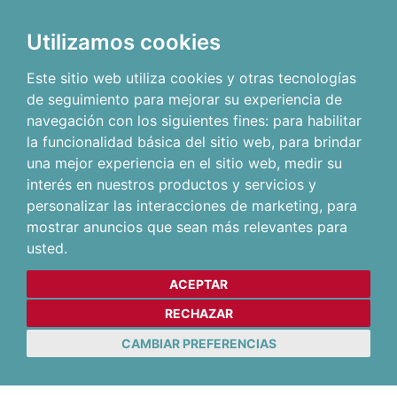
Utilizamos cookies
Este sitio web utiliza cookies y otras tecnologías
de seguimiento para mejorar su experiencia de
navegación con los siguientes fines:
para habilitar
la funcionalidad básica del sitio web
,
para brindar
una mejor experiencia en el sitio web
,
medir su
interés en nuestros productos y servicios y
personalizar las interacciones de marketing
,
para
mostrar anuncios que sean más relevantes para
usted
.
ACEPTAR
RECHAZAR
CAMBIAR PREFERENCIAS