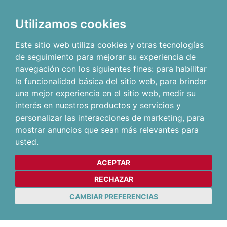
Utilizamos cookies
Este sitio web utiliza cookies y otras tecnologías
de seguimiento para mejorar su experiencia de
navegación con los siguientes fines:
para habilitar
la funcionalidad básica del sitio web
,
para brindar
una mejor experiencia en el sitio web
,
medir su
interés en nuestros productos y servicios y
personalizar las interacciones de marketing
,
para
mostrar anuncios que sean más relevantes para
usted
.
ACEPTAR
RECHAZAR
CAMBIAR PREFERENCIAS