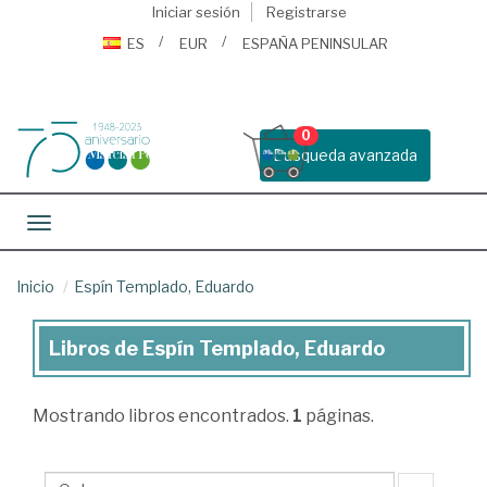
Iniciar sesión
Registrarse
ES
EUR
ESPAÑA PENINSULAR
0
Busqueda avanzada
Toggle navigation
Inicio
Espín Templado, Eduardo
Libros de Espín Templado, Eduardo
Libros
de
Mostrando
libros encontrados.
1
páginas.
Espín
Templado,