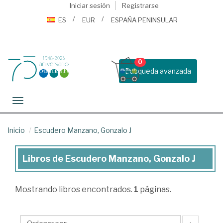
Iniciar sesión
Registrarse
ES
EUR
ESPAÑA PENINSULAR
0
Busqueda avanzada
Toggle navigation
Inicio
Escudero Manzano, Gonzalo J
Libros de Escudero Manzano, Gonzalo J
Libros
de
Mostrando
libros encontrados.
1
páginas.
Escudero
Manzano,