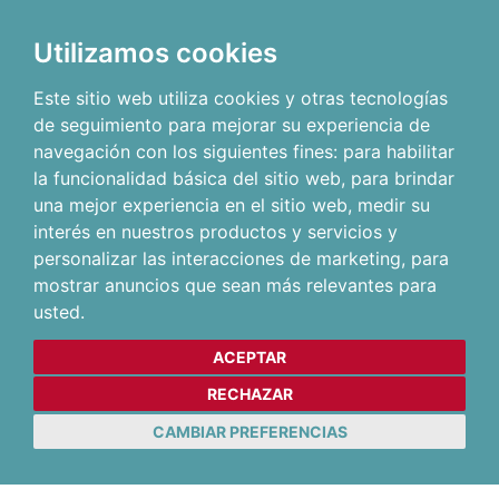
Utilizamos cookies
Este sitio web utiliza cookies y otras tecnologías
de seguimiento para mejorar su experiencia de
navegación con los siguientes fines:
para habilitar
la funcionalidad básica del sitio web
,
para brindar
una mejor experiencia en el sitio web
,
medir su
interés en nuestros productos y servicios y
personalizar las interacciones de marketing
,
para
mostrar anuncios que sean más relevantes para
usted
.
ACEPTAR
RECHAZAR
CAMBIAR PREFERENCIAS