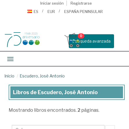
Iniciar sesión
Registrarse
ES
EUR
ESPAÑA PENINSULAR
0
Busqueda avanzada
Toggle navigation
Inicio
Escudero, José Antonio
Libros de Escudero, José Antonio
Libros
de
Mostrando
libros encontrados.
2
páginas.
Escudero,
José