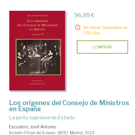
96,99 €
Sin Stock. Disponible en
7/10 días.
COMPRAR
Los orígenes del Consejo de Ministros
en España
La junta suprema de Estado
Escudero, José Antonio
Boletín Oficial del Estado. (BOE). Madrid, 2023