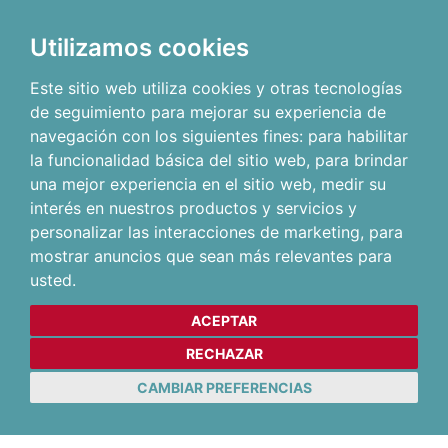
Utilizamos cookies
Este sitio web utiliza cookies y otras tecnologías
de seguimiento para mejorar su experiencia de
navegación con los siguientes fines:
para habilitar
la funcionalidad básica del sitio web
,
para brindar
una mejor experiencia en el sitio web
,
medir su
interés en nuestros productos y servicios y
personalizar las interacciones de marketing
,
para
mostrar anuncios que sean más relevantes para
usted
.
ACEPTAR
RECHAZAR
CAMBIAR PREFERENCIAS