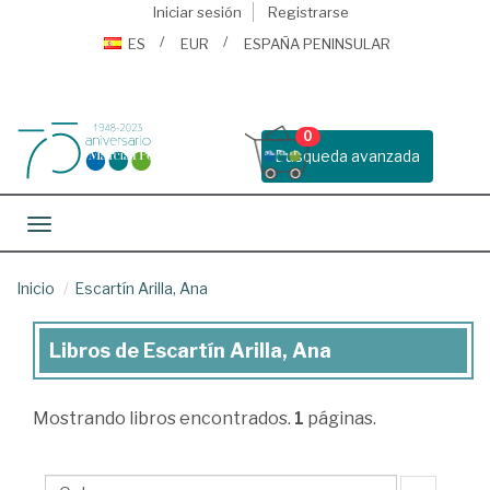
Iniciar sesión
Registrarse
ES
EUR
ESPAÑA PENINSULAR
0
Busqueda avanzada
Toggle navigation
Inicio
Escartín Arilla, Ana
Libros de Escartín Arilla, Ana
Libros
de
Mostrando
libros encontrados.
1
páginas.
Escartín
Arilla,