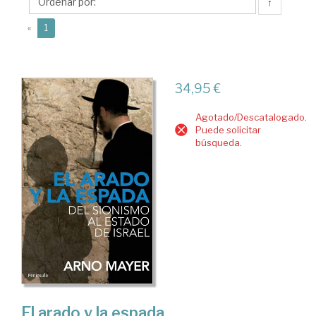
Ana
↑
(current)
«
1
34,95 €
Agotado/Descatalogado.
Puede solicitar
búsqueda.
El arado y la espada