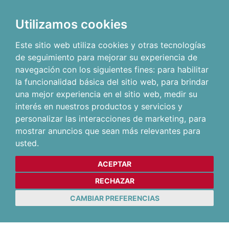
Utilizamos cookies
Este sitio web utiliza cookies y otras tecnologías
de seguimiento para mejorar su experiencia de
navegación con los siguientes fines:
para habilitar
la funcionalidad básica del sitio web
,
para brindar
una mejor experiencia en el sitio web
,
medir su
interés en nuestros productos y servicios y
personalizar las interacciones de marketing
,
para
mostrar anuncios que sean más relevantes para
usted
.
ACEPTAR
RECHAZAR
CAMBIAR PREFERENCIAS