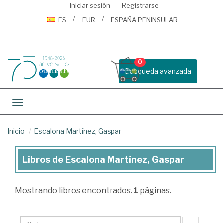
Iniciar sesión
Registrarse
ES
EUR
ESPAÑA PENINSULAR
0
Busqueda avanzada
Toggle navigation
Inicio
Escalona Martínez, Gaspar
Libros de Escalona Martínez, Gaspar
Libros
de
Mostrando
libros encontrados.
1
páginas.
Escalona
Martínez,