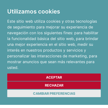
Utilizamos cookies
Este sitio web utiliza cookies y otras tecnologías
de seguimiento para mejorar su experiencia de
navegación con los siguientes fines:
para habilitar
la funcionalidad básica del sitio web
,
para brindar
una mejor experiencia en el sitio web
,
medir su
interés en nuestros productos y servicios y
personalizar las interacciones de marketing
,
para
mostrar anuncios que sean más relevantes para
usted
.
ACEPTAR
RECHAZAR
CAMBIAR PREFERENCIAS