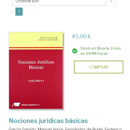
Gaspar
↑
(current)
«
1
45,00 €
Stock en librería. Envío
en 24/48 horas
COMPRAR
Nociones jurídicas básicas
García Garrido, Manuel Jesús
;
Fernández de Buján, Federico
;