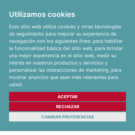
Utilizamos cookies
Este sitio web utiliza cookies y otras tecnologías
de seguimiento para mejorar su experiencia de
navegación con los siguientes fines:
para habilitar
la funcionalidad básica del sitio web
,
para brindar
una mejor experiencia en el sitio web
,
medir su
interés en nuestros productos y servicios y
personalizar las interacciones de marketing
,
para
mostrar anuncios que sean más relevantes para
usted
.
ACEPTAR
RECHAZAR
CAMBIAR PREFERENCIAS