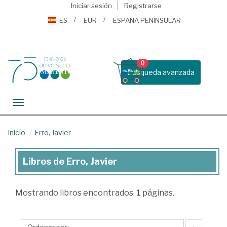
Iniciar sesión
Registrarse
ES
EUR
ESPAÑA PENINSULAR
0
Busqueda avanzada
Toggle navigation
Inicio
Erro, Javier
Libros de Erro, Javier
Libros
de
Mostrando
libros encontrados.
1
páginas.
Erro,
Javier