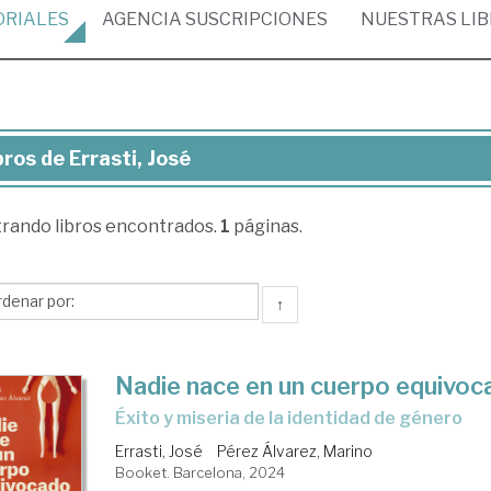
ORIALES
AGENCIA
SUSCRIPCIONES
NUESTRAS
LI
bros de Errasti, José
ros
trando
libros encontrados.
1
páginas.
asti,
sé
↑
Nadie nace en un cuerpo equivoc
Éxito y miseria de la identidad de género
Errasti, José
Pérez Álvarez, Marino
Booket. Barcelona, 2024