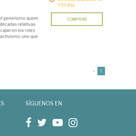
7/10 días.
el generismo queer.
COMPRAR
 décadas relativas
cajan en los roles
sactivismo: uno que
(current)
«
1
ES
SÍGUENOS EN