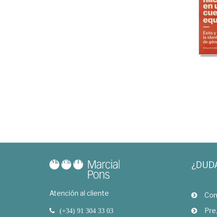
¿DUD
Atención al cliente
Com
Pre
(+34) 91 304 33 03