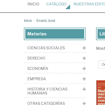
(CURRENT)
INICIO
CATÁLOGO
NUESTRAS
EDIT
Inicio
Errasti, José
Materias
Li
Lib
de
CIENCIAS SOCIALES
Mos
Err
Jo
DERECHO
ECONOMÍA
EMPRESA
HISTORIA Y CIENCIAS
HUMANAS
OTRAS CATEGORÍAS