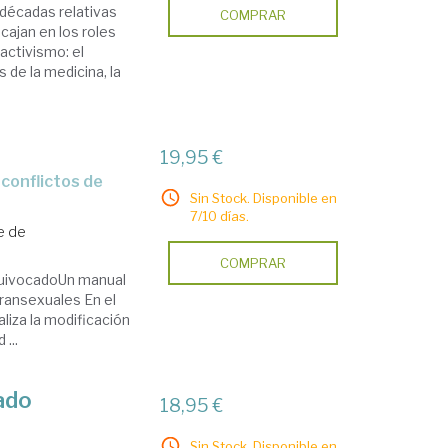
 décadas relativas
COMPRAR
cajan en los roles
activismo: el
de la medicina, la
19,95 €
Sin Stock. Disponible en
7/10 días.
e de
COMPRAR
quivocadoUn manual
transexuales En el
liza la modificación
...
ado
18,95 €
Sin Stock. Disponible en