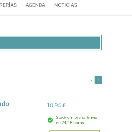
BRERÍAS
AGENDA
NOTICIAS
(current)
«
1
ado
10,95 €
Stock en librería. Envío
en 24/48 horas