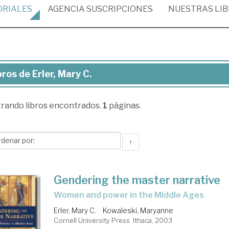
ORIALES
AGENCIA
SUSCRIPCIONES
NUESTRAS
LI
bros de Erler, Mary C.
ros
trando
libros encontrados.
1
páginas.
er,
ry
↑
Gendering the master narrative
women and power in the Middle Ages
Erler, Mary C.
Kowaleski, Maryanne
Cornell University Press. Ithaca, 2003