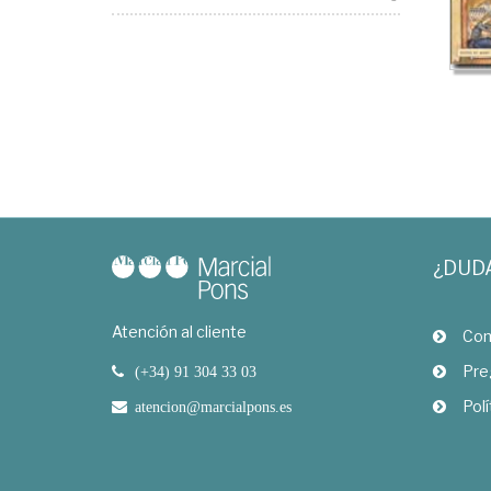
¿DUD
Atención al cliente
Com
Pre
(+34) 91 304 33 03
Polí
atencion@marcialpons.es