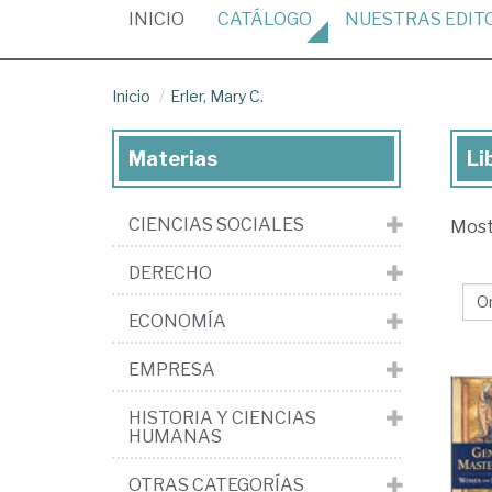
(CURRENT)
INICIO
CATÁLOGO
NUESTRAS
EDIT
Inicio
Erler, Mary C.
Materias
Li
Lib
de
CIENCIAS SOCIALES
Mos
Erl
Ma
DERECHO
C.
ECONOMÍA
EMPRESA
HISTORIA Y CIENCIAS
HUMANAS
OTRAS CATEGORÍAS