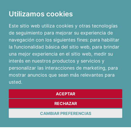
Utilizamos cookies
Este sitio web utiliza cookies y otras tecnologías
de seguimiento para mejorar su experiencia de
navegación con los siguientes fines:
para habilitar
la funcionalidad básica del sitio web
,
para brindar
una mejor experiencia en el sitio web
,
medir su
interés en nuestros productos y servicios y
personalizar las interacciones de marketing
,
para
mostrar anuncios que sean más relevantes para
usted
.
ACEPTAR
RECHAZAR
CAMBIAR PREFERENCIAS