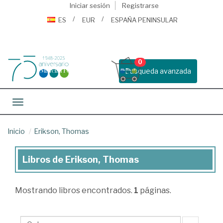
Iniciar sesión
Registrarse
ES
EUR
ESPAÑA PENINSULAR
0
Busqueda avanzada
Toggle navigation
Inicio
Erikson, Thomas
Libros de Erikson, Thomas
Libros
de
Mostrando
libros encontrados.
1
páginas.
Erikson,
Thomas