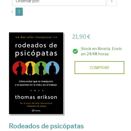
↑
(current)
«
1
21,90 €
Stock en librería. Envío
en 24/48 horas
COMPRAR
Rodeados de psicópatas