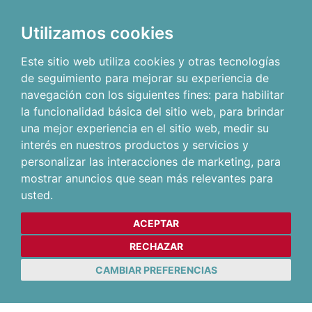
Utilizamos cookies
Este sitio web utiliza cookies y otras tecnologías
de seguimiento para mejorar su experiencia de
navegación con los siguientes fines:
para habilitar
la funcionalidad básica del sitio web
,
para brindar
una mejor experiencia en el sitio web
,
medir su
interés en nuestros productos y servicios y
personalizar las interacciones de marketing
,
para
mostrar anuncios que sean más relevantes para
usted
.
ACEPTAR
RECHAZAR
CAMBIAR PREFERENCIAS