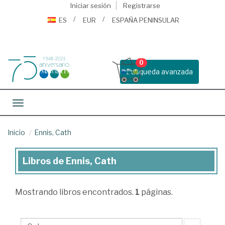
Iniciar sesión
Registrarse
ES
EUR
ESPAÑA PENINSULAR
0
Busqueda avanzada
Toggle navigation
Inicio
Ennis, Cath
Libros de Ennis, Cath
Libros
de
Mostrando
libros encontrados.
1
páginas.
Ennis,
Cath