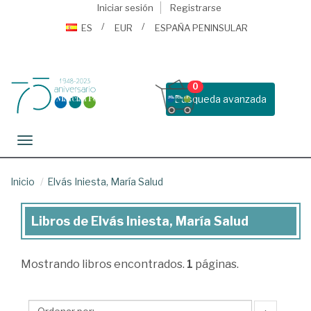
Iniciar sesión
Registrarse
ES
EUR
ESPAÑA PENINSULAR
0
Busqueda avanzada
Toggle navigation
Inicio
Elvás Iniesta, María Salud
Libros de Elvás Iniesta, María Salud
Libros
de
Mostrando
libros encontrados.
1
páginas.
Elvás
Iniesta,