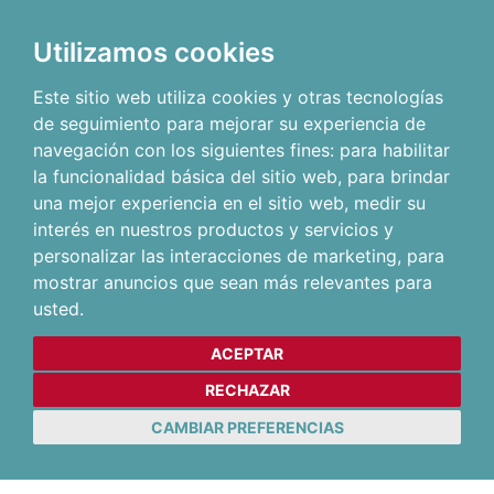
Utilizamos cookies
Este sitio web utiliza cookies y otras tecnologías
de seguimiento para mejorar su experiencia de
navegación con los siguientes fines:
para habilitar
la funcionalidad básica del sitio web
,
para brindar
una mejor experiencia en el sitio web
,
medir su
interés en nuestros productos y servicios y
personalizar las interacciones de marketing
,
para
mostrar anuncios que sean más relevantes para
usted
.
ACEPTAR
RECHAZAR
CAMBIAR PREFERENCIAS