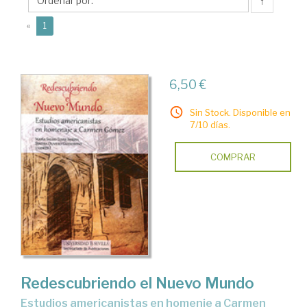
María
↑
Salud
(current)
«
1
6,50 €
Sin Stock. Disponible en
7/10 días.
COMPRAR
Redescubriendo el Nuevo Mundo
estudios americanistas en homenje a Carmen