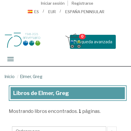
Iniciar sesión
Registrarse
ES
EUR
ESPAÑA PENINSULAR
0
Busqueda avanzada
Toggle navigation
Inicio
Elmer, Greg
Libros de Elmer, Greg
Libros
de
Mostrando
libros encontrados.
1
páginas.
Elmer,
Greg