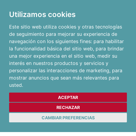
Utilizamos cookies
Este sitio web utiliza cookies y otras tecnologías
de seguimiento para mejorar su experiencia de
navegación con los siguientes fines:
para habilitar
la funcionalidad básica del sitio web
,
para brindar
una mejor experiencia en el sitio web
,
medir su
interés en nuestros productos y servicios y
personalizar las interacciones de marketing
,
para
mostrar anuncios que sean más relevantes para
usted
.
ACEPTAR
RECHAZAR
CAMBIAR PREFERENCIAS