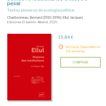
pesar
Textos pioneros de ecología política
Charbonneau, Bernard (1910-1996)
;
Ellul, Jacques
Ediciones El Salmón. Madrid, 2020
19,84 €
Sin Stock. Disponible en
5/6 semanas.
COMPRAR