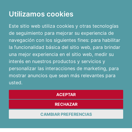
Utilizamos cookies
Este sitio web utiliza cookies y otras tecnologías
de seguimiento para mejorar su experiencia de
navegación con los siguientes fines:
para habilitar
la funcionalidad básica del sitio web
,
para brindar
una mejor experiencia en el sitio web
,
medir su
interés en nuestros productos y servicios y
personalizar las interacciones de marketing
,
para
mostrar anuncios que sean más relevantes para
usted
.
ACEPTAR
RECHAZAR
CAMBIAR PREFERENCIAS