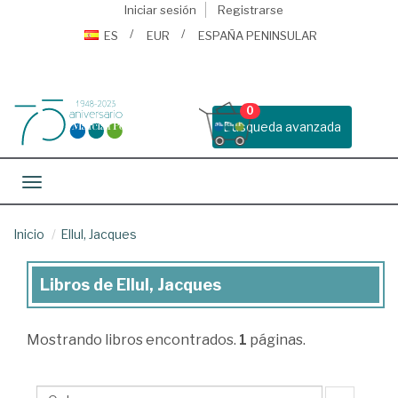
Iniciar sesión
Registrarse
ES
EUR
ESPAÑA PENINSULAR
0
Busqueda avanzada
Toggle navigation
Inicio
Ellul, Jacques
Libros de Ellul, Jacques
Libros
de
Mostrando
libros encontrados.
1
páginas.
Ellul,
Jacques