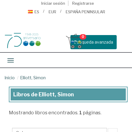
Iniciar sesión
Registrarse
ES
EUR
ESPAÑA PENINSULAR
0
Busqueda avanzada
Toggle navigation
Inicio
Elliott, Simon
Libros de Elliott, Simon
Libros
de
Mostrando
libros encontrados.
1
páginas.
Elliott,
Simon