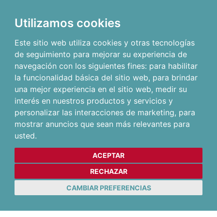
Utilizamos cookies
Este sitio web utiliza cookies y otras tecnologías
de seguimiento para mejorar su experiencia de
navegación con los siguientes fines:
para habilitar
la funcionalidad básica del sitio web
,
para brindar
una mejor experiencia en el sitio web
,
medir su
interés en nuestros productos y servicios y
personalizar las interacciones de marketing
,
para
mostrar anuncios que sean más relevantes para
usted
.
ACEPTAR
RECHAZAR
CAMBIAR PREFERENCIAS