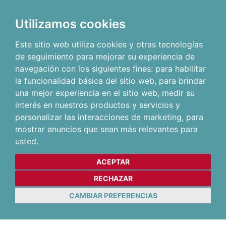
Utilizamos cookies
Este sitio web utiliza cookies y otras tecnologías
de seguimiento para mejorar su experiencia de
navegación con los siguientes fines:
para habilitar
la funcionalidad básica del sitio web
,
para brindar
una mejor experiencia en el sitio web
,
medir su
interés en nuestros productos y servicios y
personalizar las interacciones de marketing
,
para
mostrar anuncios que sean más relevantes para
usted
.
ACEPTAR
RECHAZAR
CAMBIAR PREFERENCIAS