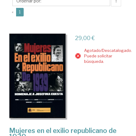
Francisco,
↑
Matilde
(current)
«
1
29,00 €
Agotado/Descatalogado.
Puede solicitar
búsqueda.
Mujeres en el exilio republicano de