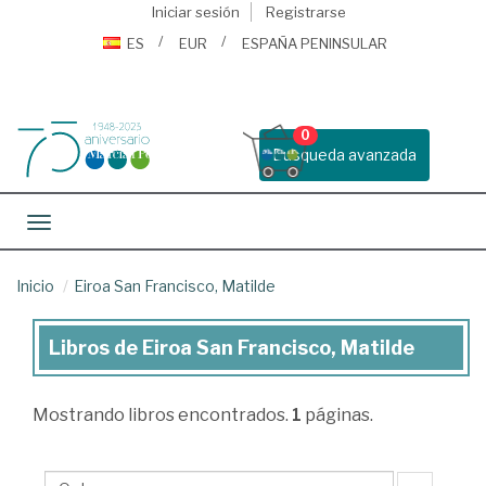
Iniciar sesión
Registrarse
ES
EUR
ESPAÑA PENINSULAR
0
Busqueda avanzada
Toggle navigation
Inicio
Eiroa San Francisco, Matilde
Libros de Eiroa San Francisco, Matilde
Libros
de
Mostrando
libros encontrados.
1
páginas.
Eiroa
San