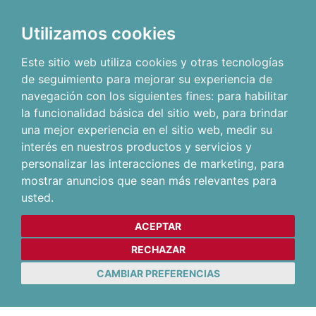
Utilizamos cookies
Este sitio web utiliza cookies y otras tecnologías
de seguimiento para mejorar su experiencia de
navegación con los siguientes fines:
para habilitar
la funcionalidad básica del sitio web
,
para brindar
una mejor experiencia en el sitio web
,
medir su
interés en nuestros productos y servicios y
personalizar las interacciones de marketing
,
para
mostrar anuncios que sean más relevantes para
usted
.
ACEPTAR
RECHAZAR
CAMBIAR PREFERENCIAS