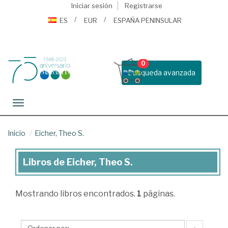
Iniciar sesión
Registrarse
ES
EUR
ESPAÑA PENINSULAR
0
Busqueda avanzada
Toggle navigation
Inicio
Eicher, Theo S.
Libros de Eicher, Theo S.
Libros
de
Mostrando
libros encontrados.
1
páginas.
Eicher,
Theo