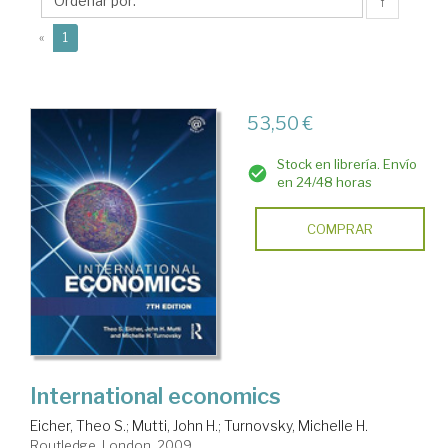
S.
↑
(current)
«
1
53,50 €
Stock en librería. Envío
en 24/48 horas
COMPRAR
International economics
Eicher, Theo S.
;
Mutti, John H.
;
Turnovsky, Michelle H.
Routledge. London, 2009