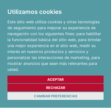
Utilizamos cookies
Este sitio web utiliza cookies y otras tecnologías
de seguimiento para mejorar su experiencia de
navegación con los siguientes fines:
para habilitar
la funcionalidad básica del sitio web
,
para brindar
una mejor experiencia en el sitio web
,
medir su
interés en nuestros productos y servicios y
personalizar las interacciones de marketing
,
para
mostrar anuncios que sean más relevantes para
usted
.
ACEPTAR
RECHAZAR
CAMBIAR PREFERENCIAS