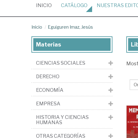
(CURRENT)
INICIO
CATÁLOGO
NUESTRAS
EDIT
Inicio
Eguiguren Imaz, Jesús
Materias
Li
Lib
de
CIENCIAS SOCIALES
Mos
Eg
Ima
DERECHO
Je
ECONOMÍA
EMPRESA
HISTORIA Y CIENCIAS
HUMANAS
OTRAS CATEGORÍAS