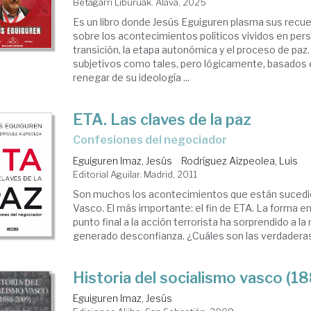
Betagarri Liburuak. Alava, 2025
Es un libro donde Jesús Eguiguren plasma sus recue
sobre los acontecimientos políticos vividos en per
transición, la etapa autonómica y el proceso de paz
subjetivos como tales, pero lógicamente, basados en
renegar de su ideología ...
ETA. Las claves de la paz
Confesiones del negociador
Eguiguren Imaz, Jesús
Rodríguez Aizpeolea, Luis
Editorial Aguilar. Madrid, 2011
Son muchos los acontecimientos que están sucedie
Vasco. El más importante: el fin de ETA. La forma e
punto final a la acción terrorista ha sorprendido a la
generado desconfianza. ¿Cuáles son las verdaderas 
Historia del socialismo vasco (
Eguiguren Imaz, Jesús