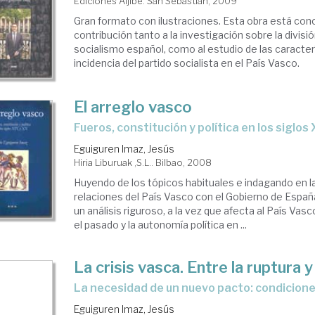
Ediciones Aljibe. San Sebastián, 2009
Gran formato con ilustraciones. Esta obra está co
contribución tanto a la investigación sobre la divisi
socialismo español, como al estudio de las caracterí
incidencia del partido socialista en el País Vasco.
El arreglo vasco
fueros, constitución y política en los siglos 
Eguiguren Imaz, Jesús
Hiria Liburuak ,S.L.. Bilbao, 2008
Huyendo de los tópicos habituales e indagando en la 
relaciones del País Vasco con el Gobierno de España
un análisis riguroso, a la vez que afecta al País Vas
el pasado y la autonomía política en ...
La crisis vasca. Entre la ruptura y
la necesidad de un nuevo pacto: condicion
Eguiguren Imaz, Jesús