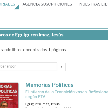
ORIALES
AGENCIA
SUSCRIPCIONES
NUESTRAS
LI
bros de Eguiguren Imaz, Jesús
ros
trando
libros encontrados.
1
páginas.
uiguren
z,
sús
↑
Memorias Políticas
El infierno de la Transición vasca. Reflexiones. El fin de ETA
según ETA
Eguiguren Imaz, Jesús