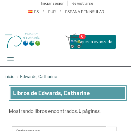
Iniciar sesión
Registrarse
ES
EUR
ESPAÑA PENINSULAR
0
Busqueda avanzada
Toggle navigation
Inicio
Edwards, Catharine
Libros de Edwards, Catharine
Libros
de
Mostrando
libros encontrados.
1
páginas.
Edwards,
Catharine