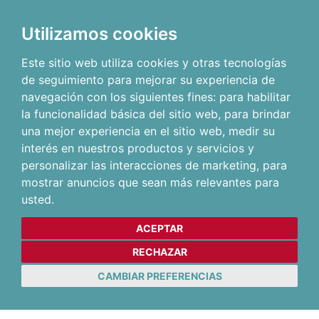
Utilizamos cookies
Este sitio web utiliza cookies y otras tecnologías
de seguimiento para mejorar su experiencia de
navegación con los siguientes fines:
para habilitar
la funcionalidad básica del sitio web
,
para brindar
una mejor experiencia en el sitio web
,
medir su
interés en nuestros productos y servicios y
personalizar las interacciones de marketing
,
para
mostrar anuncios que sean más relevantes para
usted
.
ACEPTAR
RECHAZAR
CAMBIAR PREFERENCIAS