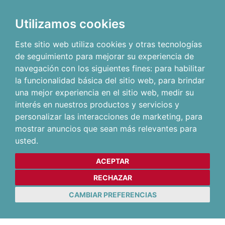
Utilizamos cookies
Este sitio web utiliza cookies y otras tecnologías
de seguimiento para mejorar su experiencia de
navegación con los siguientes fines:
para habilitar
la funcionalidad básica del sitio web
,
para brindar
una mejor experiencia en el sitio web
,
medir su
interés en nuestros productos y servicios y
personalizar las interacciones de marketing
,
para
mostrar anuncios que sean más relevantes para
usted
.
ACEPTAR
RECHAZAR
CAMBIAR PREFERENCIAS