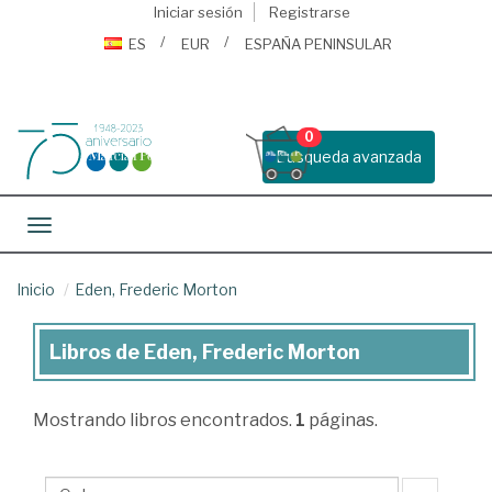
Iniciar sesión
Registrarse
ES
EUR
ESPAÑA PENINSULAR
0
Busqueda avanzada
Toggle navigation
Inicio
Eden, Frederic Morton
Libros de Eden, Frederic Morton
Libros
de
Mostrando
libros encontrados.
1
páginas.
Eden,
Frederic