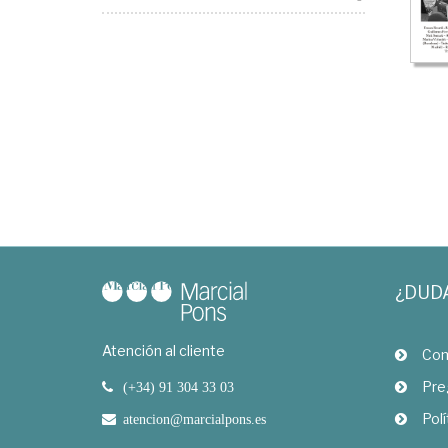
¿DUD
Atención al cliente
Com
Pre
(+34) 91 304 33 03
Polí
atencion@marcialpons.es