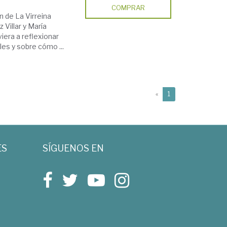
COMPRAR
n de La Virreina
Villar y María
era a reflexionar
es y sobre cómo ...
(current)
«
1
ES
SÍGUENOS EN