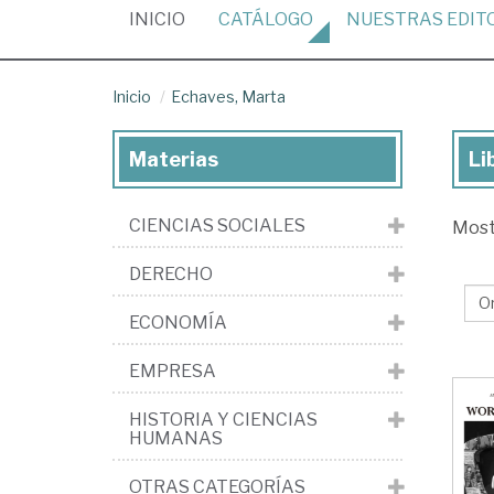
(CURRENT)
INICIO
CATÁLOGO
NUESTRAS
EDIT
Inicio
Echaves, Marta
Materias
Li
Lib
de
CIENCIAS SOCIALES
Mos
Ech
Ma
DERECHO
ECONOMÍA
EMPRESA
HISTORIA Y CIENCIAS
HUMANAS
OTRAS CATEGORÍAS