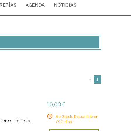
BRERÍAS
AGENDA
NOTICIAS
(current)
«
1
10,00 €
Sin Stock. Disponible en
ntonio
Editor/a .
7/10 días.