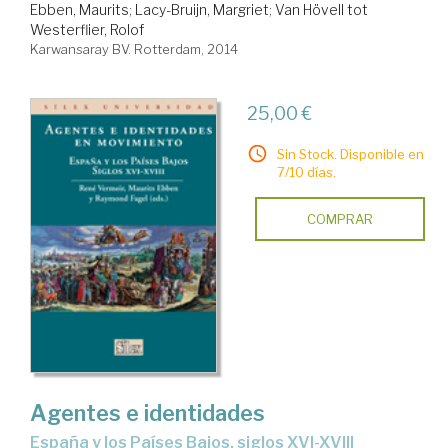
Ebben, Maurits
;
Lacy-Bruijn, Margriet
;
Van Hövell tot
Westerflier, Rolof
Karwansaray BV. Rotterdam, 2014
25,00 €
Sin Stock. Disponible en
7/10 días.
COMPRAR
Agentes e identidades
España y los Países Bajos, siglos XVI-XVIII