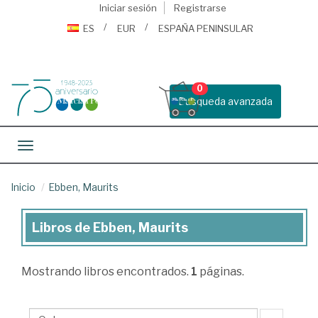
Iniciar sesión
Registrarse
ES
EUR
ESPAÑA PENINSULAR
0
Busqueda avanzada
Toggle navigation
Inicio
Ebben, Maurits
Libros de Ebben, Maurits
Libros
de
Mostrando
libros encontrados.
1
páginas.
Ebben,
Maurits