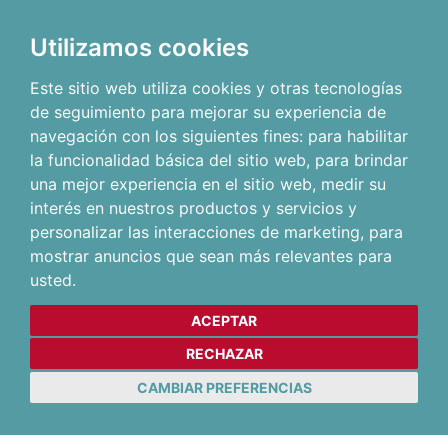
Utilizamos cookies
Este sitio web utiliza cookies y otras tecnologías
de seguimiento para mejorar su experiencia de
navegación con los siguientes fines:
para habilitar
la funcionalidad básica del sitio web
,
para brindar
una mejor experiencia en el sitio web
,
medir su
interés en nuestros productos y servicios y
personalizar las interacciones de marketing
,
para
mostrar anuncios que sean más relevantes para
usted
.
ACEPTAR
RECHAZAR
CAMBIAR PREFERENCIAS