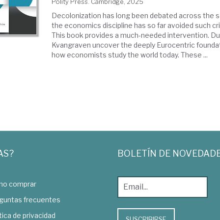
Polity Press. Cambridge, 2025
Decolonization has long been debated across the so
the economics discipline has so far avoided such c
This book provides a much-needed intervention. Dut
Kvangraven uncover the deeply Eurocentric founda
how economists study the world today. These ...
AS?
BOLETÍN DE NOVEDAD
o comprar
guntas frecuentes
tica de privacidad
SUSCRIBIRSE