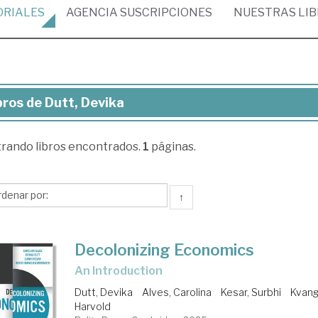
ORIALES
AGENCIA
SUSCRIPCIONES
NUESTRAS
LI
bros de Dutt, Devika
ros
trando
libros encontrados.
1
páginas.
t,
vika
↑
Decolonizing Economics
An Introduction
Dutt, Devika
Alves, Carolina
Kesar, Surbhi
Kvang
Harvold