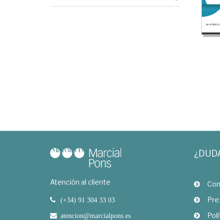
¿DUD
Atención al cliente
Com
Pre
(+34) 91 304 33 03
Polí
atencion@marcialpons.es