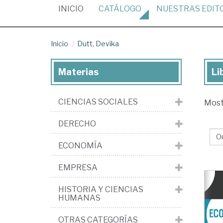
(CURRENT)
INICIO
CATÁLOGO
NUESTRAS
EDIT
Inicio
Dutt, Devika
Materias
Li
Lib
de
CIENCIAS SOCIALES
Mos
Dut
De
DERECHO
ECONOMÍA
EMPRESA
HISTORIA Y CIENCIAS
HUMANAS
OTRAS CATEGORÍAS