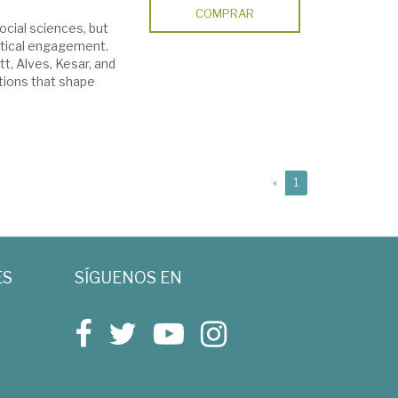
COMPRAR
cial sciences, but
ritical engagement.
t, Alves, Kesar, and
tions that shape
(current)
«
1
ES
SÍGUENOS EN