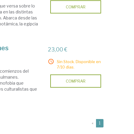
que versa sobre lo
COMPRAR
 en las distintas
o. Abarca desde las
otámica, la egipcia
nes
23,00 €
Sin Stock. Disponible en
7/10 días.
a comienzos del
usulmanes.
COMPRAR
amofobia que
s culturalistas que
(current)
«
1