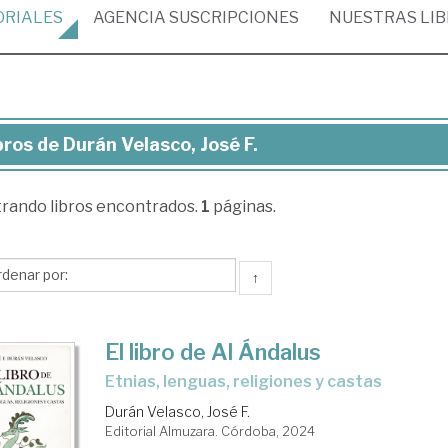
ORIALES
AGENCIA
SUSCRIPCIONES
NUESTRAS
LI
bros de Durán Velasco, José F.
ros
trando
libros encontrados.
1
páginas.
rán
asco,
sé
↑
El libro de Al Ándalus
etnias, lenguas, religiones y castas
Durán Velasco, José F.
Editorial Almuzara. Córdoba, 2024