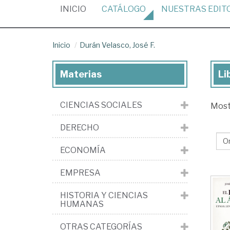
(CURRENT)
INICIO
CATÁLOGO
NUESTRAS
EDIT
Inicio
Durán Velasco, José F.
Materias
Li
Lib
de
CIENCIAS SOCIALES
Mos
Du
Vel
DERECHO
Jo
ECONOMÍA
F.
EMPRESA
HISTORIA Y CIENCIAS
HUMANAS
OTRAS CATEGORÍAS