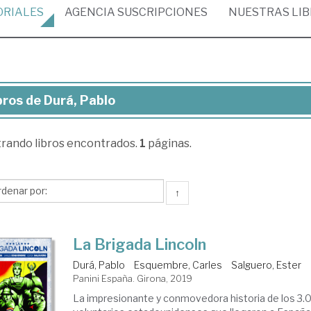
ORIALES
AGENCIA
SUSCRIPCIONES
NUESTRAS
LI
bros de Durá, Pablo
ros
trando
libros encontrados.
1
páginas.
á,
blo
↑
La Brigada Lincoln
Durá, Pablo
Esquembre, Carles
Salguero, Ester
Panini España. Girona, 2019
La impresionante y conmovedora historia de los 3.