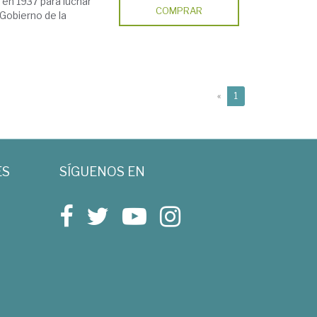
en 1937 para luchar
COMPRAR
 Gobierno de la
(current)
«
1
ES
SÍGUENOS EN