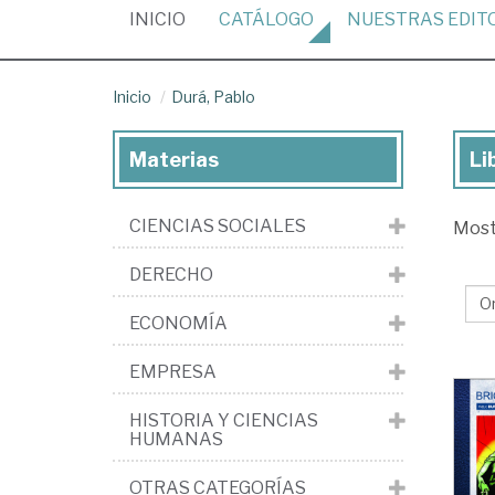
(CURRENT)
INICIO
CATÁLOGO
NUESTRAS
EDIT
Inicio
Durá, Pablo
Materias
Li
Lib
de
CIENCIAS SOCIALES
Mos
Dur
Pa
DERECHO
ECONOMÍA
EMPRESA
HISTORIA Y CIENCIAS
HUMANAS
OTRAS CATEGORÍAS