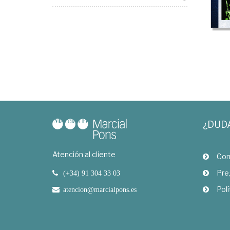
¿DUD
Atención al cliente
Com
Pre
(+34) 91 304 33 03
Polí
atencion@marcialpons.es