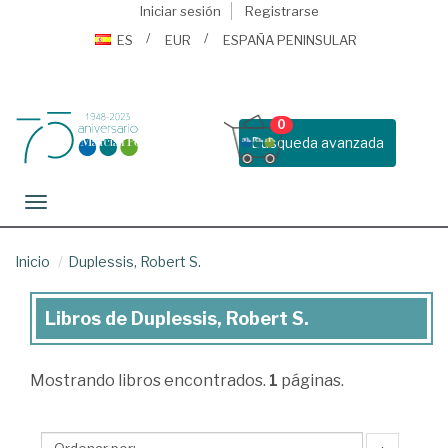
Iniciar sesión
Registrarse
ES
EUR
ESPAÑA PENINSULAR
0
Busqueda avanzada
Toggle navigation
Inicio
Duplessis, Robert S.
Libros de Duplessis, Robert S.
Libros
de
Mostrando
libros encontrados.
1
páginas.
Duplessis,
Robert