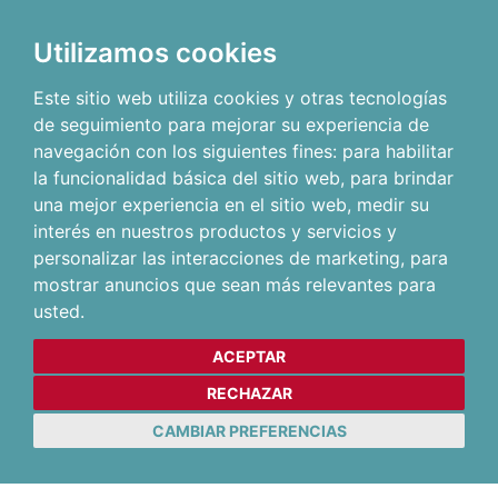
Utilizamos cookies
Este sitio web utiliza cookies y otras tecnologías
de seguimiento para mejorar su experiencia de
navegación con los siguientes fines:
para habilitar
la funcionalidad básica del sitio web
,
para brindar
una mejor experiencia en el sitio web
,
medir su
interés en nuestros productos y servicios y
personalizar las interacciones de marketing
,
para
mostrar anuncios que sean más relevantes para
usted
.
ACEPTAR
RECHAZAR
CAMBIAR PREFERENCIAS