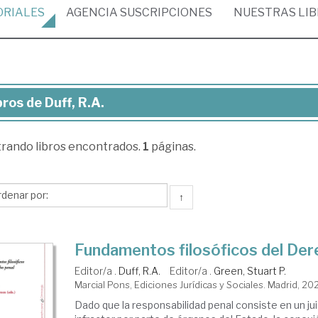
ORIALES
AGENCIA
SUSCRIPCIONES
NUESTRAS
LI
bros de Duff, R.A.
ros
trando
libros encontrados.
1
páginas.
f,
.
↑
Fundamentos filosóficos del Der
Editor/a .
Duff, R.A.
Editor/a .
Green, Stuart P.
Marcial Pons, Ediciones Jurídicas y Sociales. Madrid, 20
Dado que la responsabilidad penal consiste en un jui