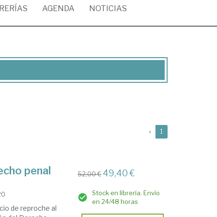
BRERÍAS
AGENDA
NOTICIAS
(current)
«
1
echo penal
49,40 €
52,00 €
Stock en librería. Envío
20
en 24/48 horas
cio de reproche al