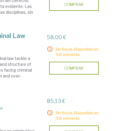
ión del Derecho
COMPRAR
ulta evidente. Las
s disciplinas, sin
minal Law
58,00 €
Sin Stock. Disponible en
5/6 semanas.
nal law tackle a
and structure of
COMPRAR
es facing criminal
on and over-
85,13 €
aw
Sin Stock. Disponible en
5/6 semanas.
ing on criminal law