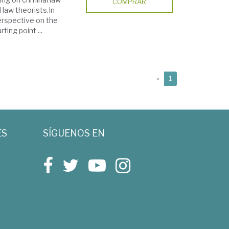
COMPRAR
l law theorists.In
erspective on the
rting point ...
(current)
«
1
ES
SÍGUENOS EN