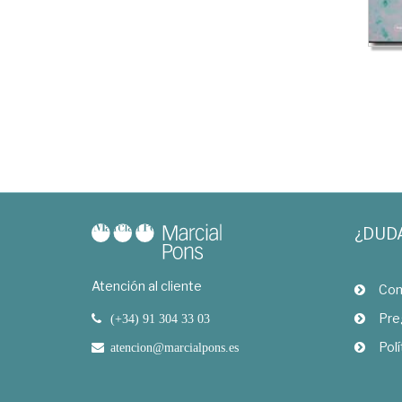
¿DUD
Atención al cliente
Com
Pre
(+34) 91 304 33 03
Polí
atencion@marcialpons.es