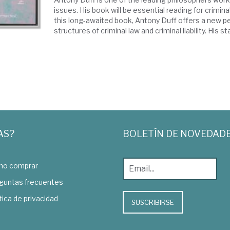
issues. His book will be essential reading for crimina
this long-awaited book, Antony Duff offers a new p
structures of criminal law and criminal liability. His sta
AS?
BOLETÍN DE NOVEDAD
o comprar
guntas frecuentes
tica de privacidad
SUSCRIBIRSE