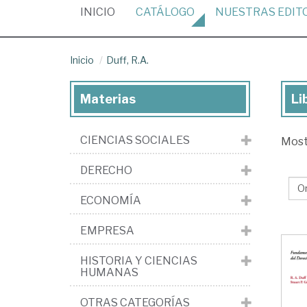
(CURRENT)
INICIO
CATÁLOGO
NUESTRAS
EDIT
Inicio
Duff, R.A.
Materias
Li
Lib
de
CIENCIAS SOCIALES
Mos
Duf
R.A
DERECHO
ECONOMÍA
EMPRESA
HISTORIA Y CIENCIAS
HUMANAS
OTRAS CATEGORÍAS