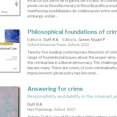
infractor por parte de órganos del Estado, la conex
penal con la filosofía moral y la filosofía política res
manifiestas posibilidades de colaboración entre esta
embargo, están ...
Philosophical foundations of cri
Editor/a .
Duff, R.A.
Editor/a .
Green, Stuart P.
Oxford University Press. Oxford, 2013
Twenty-five leading contemporary theorists of crimi
range of foundational issues about the proper aims 
the criminal law in a liberal democracy. The challeng
law are many. There are crises of over-criminalizati
imprisonment; penal policy has become ...
Answering for crime
responsibility and liability in the criminal L
Duff, R.A.
Hart Publishing. Oxford, 2007
Antony Duff is one of the leading philosophers work