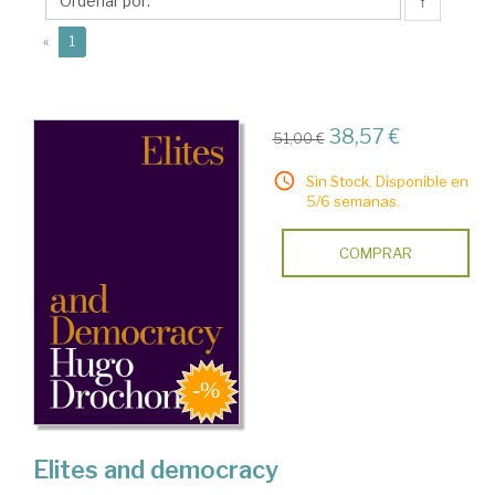
↑
(current)
«
1
38,57 €
51,00 €
Sin Stock. Disponible en
5/6 semanas.
COMPRAR
Elites and democracy