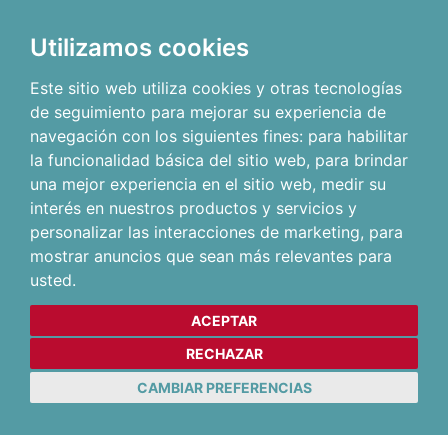
Utilizamos cookies
Este sitio web utiliza cookies y otras tecnologías
de seguimiento para mejorar su experiencia de
navegación con los siguientes fines:
para habilitar
la funcionalidad básica del sitio web
,
para brindar
una mejor experiencia en el sitio web
,
medir su
interés en nuestros productos y servicios y
personalizar las interacciones de marketing
,
para
mostrar anuncios que sean más relevantes para
usted
.
ACEPTAR
RECHAZAR
CAMBIAR PREFERENCIAS