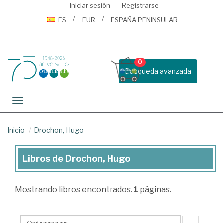
Iniciar sesión
Registrarse
ES
EUR
ESPAÑA PENINSULAR
0
Busqueda avanzada
Toggle navigation
Inicio
Drochon, Hugo
Libros de Drochon, Hugo
Libros
de
Mostrando
libros encontrados.
1
páginas.
Drochon,
Hugo