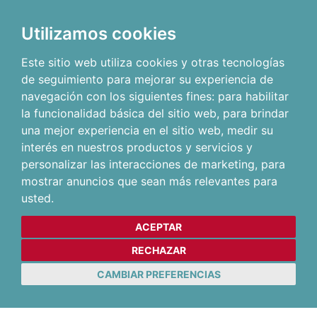
Utilizamos cookies
Este sitio web utiliza cookies y otras tecnologías
de seguimiento para mejorar su experiencia de
navegación con los siguientes fines:
para habilitar
la funcionalidad básica del sitio web
,
para brindar
una mejor experiencia en el sitio web
,
medir su
interés en nuestros productos y servicios y
personalizar las interacciones de marketing
,
para
mostrar anuncios que sean más relevantes para
usted
.
ACEPTAR
RECHAZAR
CAMBIAR PREFERENCIAS