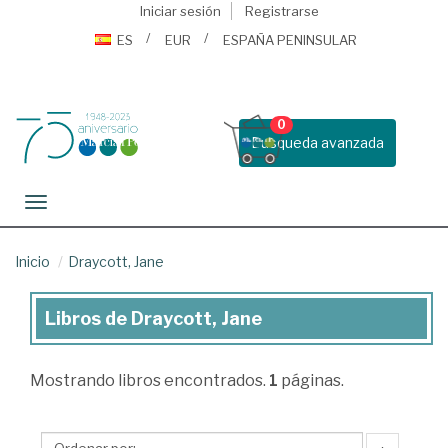
Iniciar sesión
Registrarse
ES
EUR
ESPAÑA PENINSULAR
0
Busqueda avanzada
Toggle navigation
Inicio
Draycott, Jane
Libros de Draycott, Jane
Libros
de
Mostrando
libros encontrados.
1
páginas.
Draycott,
Jane