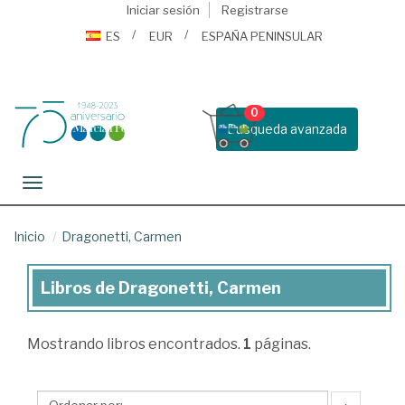
Iniciar sesión
Registrarse
ES
EUR
ESPAÑA PENINSULAR
0
Busqueda avanzada
Toggle navigation
Inicio
Dragonetti, Carmen
Libros de Dragonetti, Carmen
Libros
de
Mostrando
libros encontrados.
1
páginas.
Dragonetti,
Carmen