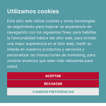
Utilizamos cookies
Este sitio web utiliza cookies y otras tecnologías
de seguimiento para mejorar su experiencia de
navegación con los siguientes fines:
para habilitar
la funcionalidad básica del sitio web
,
para brindar
una mejor experiencia en el sitio web
,
medir su
interés en nuestros productos y servicios y
personalizar las interacciones de marketing
,
para
mostrar anuncios que sean más relevantes para
usted
.
ACEPTAR
RECHAZAR
CAMBIAR PREFERENCIAS