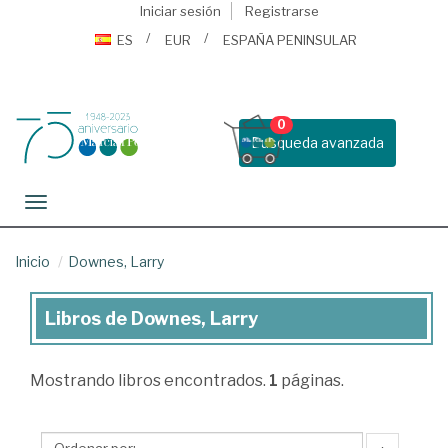
Iniciar sesión
Registrarse
ES
EUR
ESPAÑA PENINSULAR
0
Busqueda avanzada
Toggle navigation
Inicio
Downes, Larry
Libros de Downes, Larry
Libros
de
Mostrando
libros encontrados.
1
páginas.
Downes,
Larry