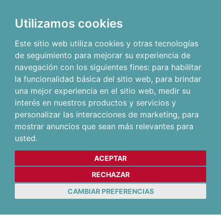
Utilizamos cookies
Este sitio web utiliza cookies y otras tecnologías
de seguimiento para mejorar su experiencia de
navegación con los siguientes fines:
para habilitar
la funcionalidad básica del sitio web
,
para brindar
una mejor experiencia en el sitio web
,
medir su
interés en nuestros productos y servicios y
personalizar las interacciones de marketing
,
para
mostrar anuncios que sean más relevantes para
usted
.
ACEPTAR
RECHAZAR
CAMBIAR PREFERENCIAS