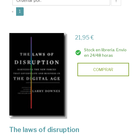
↑
(current)
«
1
21,95 €
Stock en librería. Envío
en 24/48 horas
COMPRAR
The laws of disruption