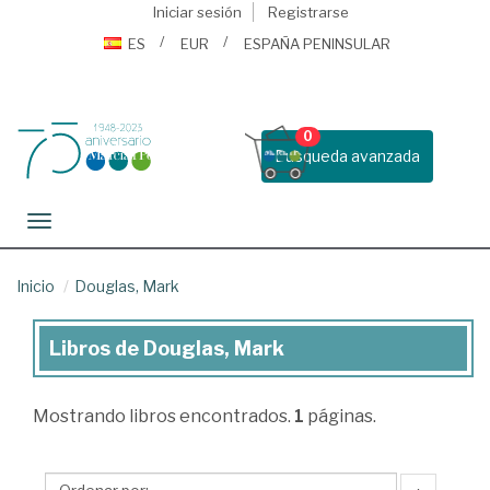
Iniciar sesión
Registrarse
ES
EUR
ESPAÑA PENINSULAR
0
Busqueda avanzada
Toggle navigation
Inicio
Douglas, Mark
Libros de Douglas, Mark
Libros
de
Mostrando
libros encontrados.
1
páginas.
Douglas,
Mark