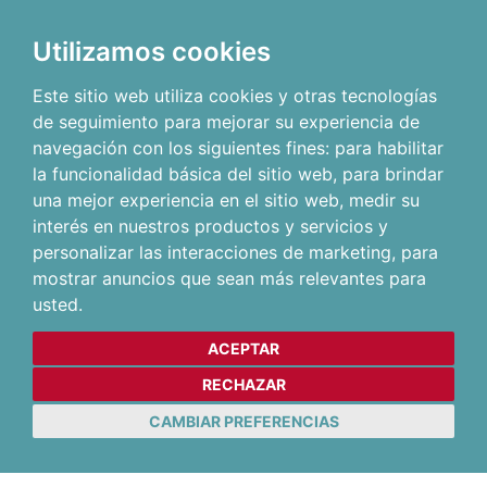
Utilizamos cookies
Este sitio web utiliza cookies y otras tecnologías
de seguimiento para mejorar su experiencia de
navegación con los siguientes fines:
para habilitar
la funcionalidad básica del sitio web
,
para brindar
una mejor experiencia en el sitio web
,
medir su
interés en nuestros productos y servicios y
personalizar las interacciones de marketing
,
para
mostrar anuncios que sean más relevantes para
usted
.
ACEPTAR
RECHAZAR
CAMBIAR PREFERENCIAS