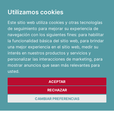
Utilizamos cookies
Este sitio web utiliza cookies y otras tecnologías
de seguimiento para mejorar su experiencia de
navegación con los siguientes fines:
para habilitar
la funcionalidad básica del sitio web
,
para brindar
una mejor experiencia en el sitio web
,
medir su
interés en nuestros productos y servicios y
personalizar las interacciones de marketing
,
para
mostrar anuncios que sean más relevantes para
usted
.
ACEPTAR
RECHAZAR
CAMBIAR PREFERENCIAS