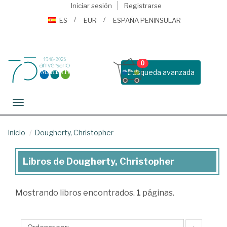
Iniciar sesión
Registrarse
ES
EUR
ESPAÑA PENINSULAR
0
Busqueda avanzada
Toggle navigation
Inicio
Dougherty, Christopher
Libros de Dougherty, Christopher
Libros
de
Mostrando
libros encontrados.
1
páginas.
Dougherty,
Christopher