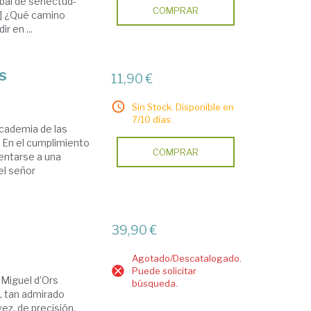
abal de senectud-
COMPRAR
..] ¿Qué camino
r en ...
s
11,90 €
Sin Stock. Disponible en
7/10 días.
Academia de las
. En el cumplimiento
COMPRAR
rentarse a una
del señor
39,90 €
Agotado/Descatalogado.
Puede solicitar
 Miguel d’Ors
búsqueda.
o, tan admirado
ez, de precisión,