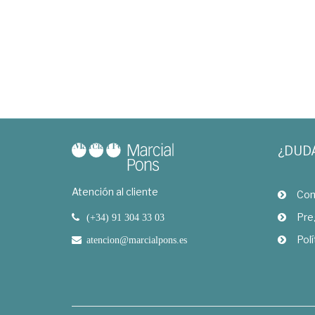
¿DUD
Atención al cliente
Com
Pre
(+34) 91 304 33 03
Polí
atencion@marcialpons.es