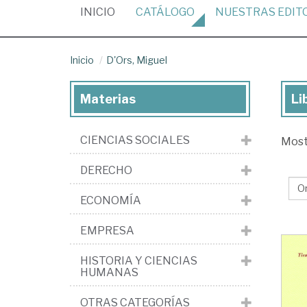
(CURRENT)
INICIO
CATÁLOGO
NUESTRAS
EDIT
Inicio
D'Ors, Miguel
Materias
Li
Lib
de
CIENCIAS SOCIALES
Mos
D'O
Mi
DERECHO
ECONOMÍA
EMPRESA
HISTORIA Y CIENCIAS
HUMANAS
OTRAS CATEGORÍAS