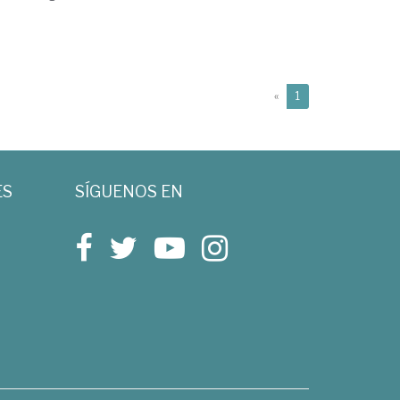
(current)
«
1
ES
SÍGUENOS EN