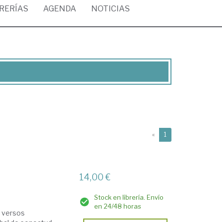
BRERÍAS
AGENDA
NOTICIAS
(current)
«
1
14,00 €
Stock en librería. Envío
en 24/48 horas
s versos