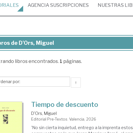
ORIALES
AGENCIA
SUSCRIPCIONES
NUESTRAS
LI
bros de D'Ors, Miguel
ros
trando
libros encontrados.
1
páginas.
rs,
guel
↑
Tiempo de descuento
D'Ors, Miguel
Editorial Pre-Textos. Valencia, 2026
'No sin cierta inquietud, entrego a la imprenta esto