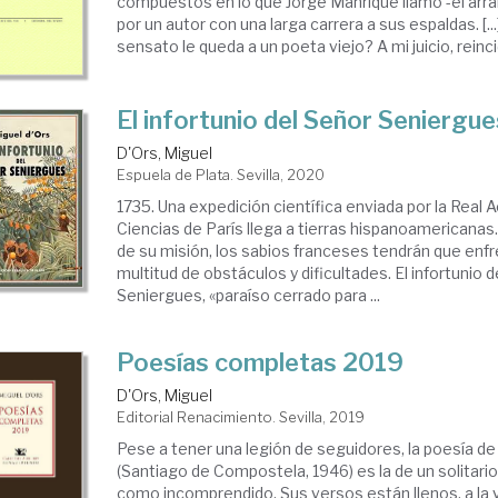
compuestos en lo que Jorge Manrique llamó -el arr
por un autor con una larga carrera a sus espaldas. [.
sensato le queda a un poeta viejo? A mi juicio, reincidi
El infortunio del Señor Seniergue
D'Ors, Miguel
Espuela de Plata. Sevilla, 2020
1735. Una expedición científica enviada por la Real 
Ciencias de París llega a tierras hispanoamericanas
de su misión, los sabios franceses tendrán que enf
multitud de obstáculos y dificultades. El infortunio 
Seniergues, «paraíso cerrado para ...
Poesías completas 2019
D'Ors, Miguel
Editorial Renacimiento. Sevilla, 2019
Pese a tener una legión de seguidores, la poesía de
(Santiago de Compostela, 1946) es la de un solitari
como incomprendido. Sus versos están llenos, a la v