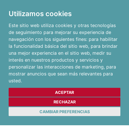
Utilizamos cookies
Este sitio web utiliza cookies y otras tecnologías
de seguimiento para mejorar su experiencia de
navegación con los siguientes fines:
para habilitar
la funcionalidad básica del sitio web
,
para brindar
una mejor experiencia en el sitio web
,
medir su
interés en nuestros productos y servicios y
personalizar las interacciones de marketing
,
para
mostrar anuncios que sean más relevantes para
usted
.
ACEPTAR
RECHAZAR
CAMBIAR PREFERENCIAS