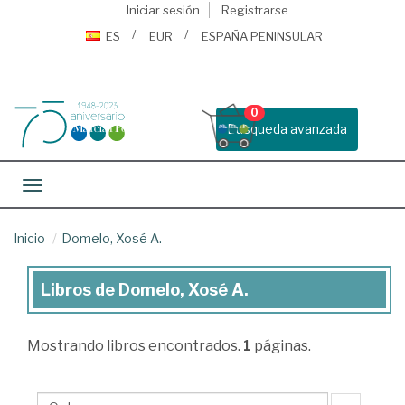
Iniciar sesión
Registrarse
ES
EUR
ESPAÑA PENINSULAR
0
Busqueda avanzada
Toggle navigation
Inicio
Domelo, Xosé A.
Libros de Domelo, Xosé A.
Libros
de
Mostrando
libros encontrados.
1
páginas.
Domelo,
Xosé