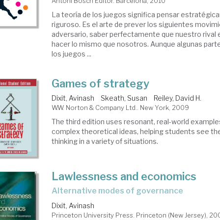
Antoni Bosch Editor. Barcelona, 2010
La teoría de los juegos significa pensar estratég
riguroso. Es el arte de prever los siguientes movim
adversario, saber perfectamente que nuestro rival 
hacer lo mismo que nosotros. Aunque algunas partes
los juegos ...
Games of strategy
Dixit, Avinash
Skeath, Susan
Reiley, David H.
W.W. Norton & Company Ltd.. New York, 2009
The third edition uses resonant, real-world examples
complex theoretical ideas, helping students see the
thinking in a variety of situations.
Lawlessness and economics
alternative modes of governance
Dixit, Avinash
Princeton University Press. Princeton (New Jersey), 20