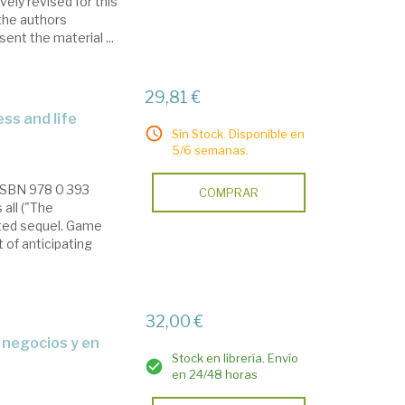
ely revised for this
 the authors
nt the material ...
29,81 €
ess and life
Sin Stock. Disponible en
5/6 semanas.
 [ISBN 978 0 393
COMPRAR
 all ("The
ited sequel. Game
t of anticipating
32,00 €
Stock en librería. Envío
en 24/48 horas