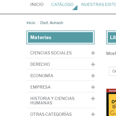
(CURRENT)
INICIO
CATÁLOGO
NUESTRAS
EDIT
Inicio
Dixit, Avinash
Materias
Li
Lib
de
CIENCIAS SOCIALES
Mos
Dix
Av
DERECHO
ECONOMÍA
EMPRESA
HISTORIA Y CIENCIAS
HUMANAS
OTRAS CATEGORÍAS