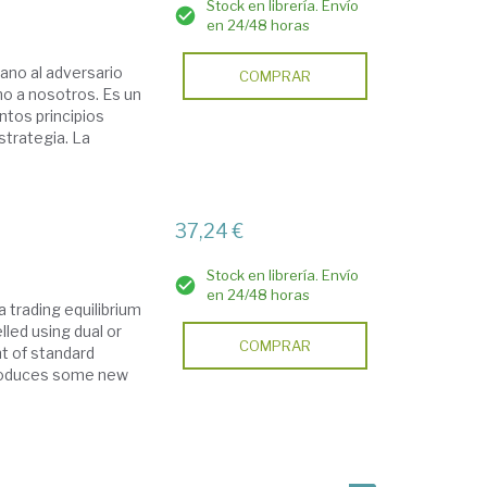
Stock en librería. Envío
en 24/48 horas
ano al adversario
COMPRAR
o a nosotros. Es un
ntos principios
strategia. La
37,24 €
Stock en librería. Envío
en 24/48 horas
 trading equilibrium
lled using dual or
COMPRAR
t of standard
 produces some new