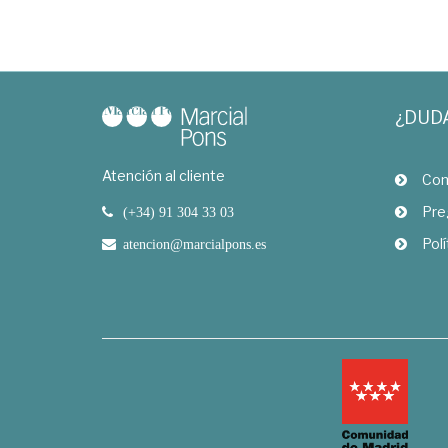
¿DUD
Atención al cliente
Com
Pre
(+34) 91 304 33 03
Polí
atencion@marcialpons.es