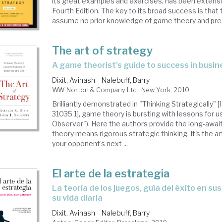
its great examples and exercises, has been extensiv
Fourth Edition. The key to its broad success is that
assume no prior knowledge of game theory and prese
The art of strategy
a game theorist's guide to success in busin
Dixit, Avinash
Nalebuff, Barry
W.W. Norton & Company Ltd.. New York, 2010
Brilliantly demonstrated in "Thinking Strategically"
31035 1], game theory is bursting with lessons for us
Observer"). Here the authors provide the long-awa
theory means rigorous strategic thinking. It's the ar
your opponent's next ...
El arte de la estrategia
la teoría de los juegos, guía del éxito en sus negocios y en
su vida diaria
Dixit, Avinash
Nalebuff, Barry