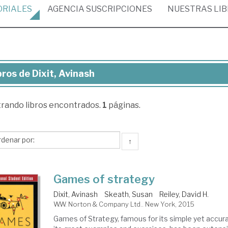
ORIALES
AGENCIA
SUSCRIPCIONES
NUESTRAS
LI
bros de Dixit, Avinash
ros
trando
libros encontrados.
1
páginas.
it,
inash
↑
Games of strategy
Dixit, Avinash
Skeath, Susan
Reiley, David H.
W.W. Norton & Company Ltd.. New York, 2015
Games of Strategy, famous for its simple yet accur