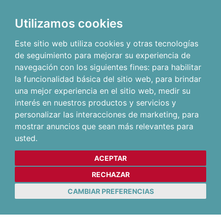
Utilizamos cookies
Este sitio web utiliza cookies y otras tecnologías
de seguimiento para mejorar su experiencia de
navegación con los siguientes fines:
para habilitar
la funcionalidad básica del sitio web
,
para brindar
una mejor experiencia en el sitio web
,
medir su
interés en nuestros productos y servicios y
personalizar las interacciones de marketing
,
para
mostrar anuncios que sean más relevantes para
usted
.
ACEPTAR
RECHAZAR
CAMBIAR PREFERENCIAS