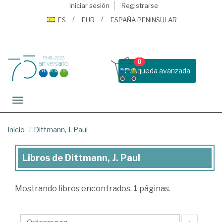
Iniciar sesión
Registrarse
ES
EUR
ESPAÑA PENINSULAR
0
Busqueda avanzada
Toggle navigation
Inicio
Dittmann, J. Paul
Libros de Dittmann, J. Paul
Libros
de
Mostrando
libros encontrados.
1
páginas.
Dittmann,
J.