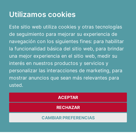
Utilizamos cookies
Este sitio web utiliza cookies y otras tecnologías
de seguimiento para mejorar su experiencia de
navegación con los siguientes fines:
para habilitar
la funcionalidad básica del sitio web
,
para brindar
una mejor experiencia en el sitio web
,
medir su
interés en nuestros productos y servicios y
personalizar las interacciones de marketing
,
para
mostrar anuncios que sean más relevantes para
usted
.
ACEPTAR
RECHAZAR
CAMBIAR PREFERENCIAS