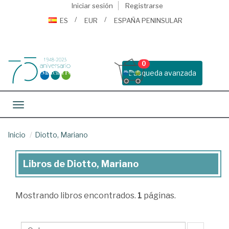
Iniciar sesión
Registrarse
ES
EUR
ESPAÑA PENINSULAR
0
Busqueda avanzada
Toggle navigation
Inicio
Diotto, Mariano
Libros de Diotto, Mariano
Libros
de
Mostrando
libros encontrados.
1
páginas.
Diotto,
Mariano