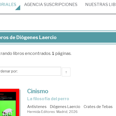
ORIALES
AGENCIA
SUSCRIPCIONES
NUESTRAS
LI
bros de Diógenes Laercio
ros
trando
libros encontrados.
1
páginas.
ógenes
rcio
↑
Cinismo
La filosofía del perro
Antístenes
Diógenes Laercio
Crates de Tebas
Hermida Editores. Madrid, 2026