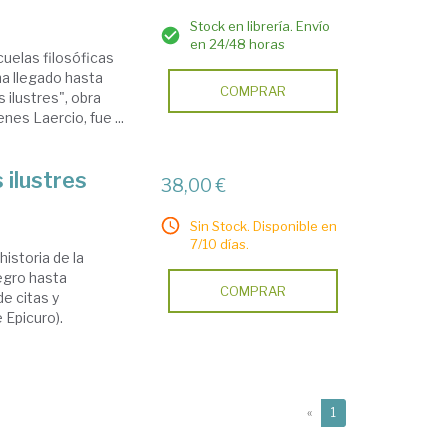
Stock en librería. Envío
en 24/48 horas
cuelas filosóficas
ha llegado hasta
COMPRAR
 ilustres", obra
nes Laercio, fue ...
 ilustres
38,00 €
Sin Stock. Disponible en
7/10 días.
istoria de la
tegro hasta
COMPRAR
e citas y
 Epicuro).
(current)
«
1