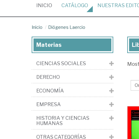
(CURRENT)
INICIO
CATÁLOGO
NUESTRAS
EDIT
Inicio
Diógenes Laercio
Materias
Li
Lib
de
CIENCIAS SOCIALES
Mos
Di
Lae
DERECHO
ECONOMÍA
EMPRESA
HISTORIA Y CIENCIAS
HUMANAS
OTRAS CATEGORÍAS