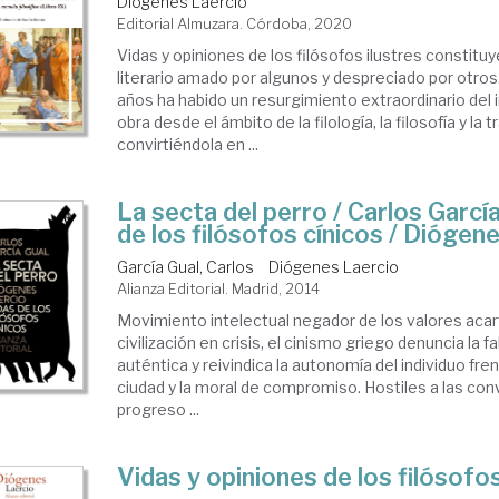
Diógenes Laercio
Editorial Almuzara. Córdoba, 2020
Vidas y opiniones de los filósofos ilustres constit
literario amado por algunos y despreciado por otros.
años ha habido un resurgimiento extraordinario del 
obra desde el ámbito de la filología, la filosofía y la 
convirtiéndola en ...
La secta del perro / Carlos García
de los filósofos cínicos / Diógen
García Gual, Carlos
Diógenes Laercio
Alianza Editorial. Madrid, 2014
Movimiento intelectual negador de los valores aca
civilización en crisis, el cinismo griego denuncia la fa
auténtica y reivindica la autonomía del individuo frente
ciudad y la moral de compromiso. Hostiles a las con
progreso ...
Vidas y opiniones de los filósofos