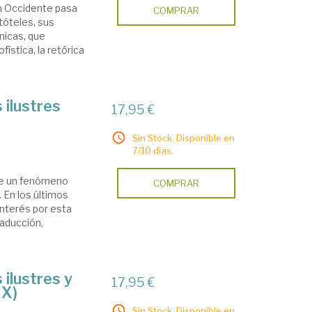
en Occidente pasa
COMPRAR
tóteles, sus
nicas, que
fística, la retórica
 ilustres
17,95 €
Sin Stock. Disponible en
7/10 días.
uye un fenómeno
COMPRAR
 En los últimos
interés por esta
traducción,
 ilustres y
17,95 €
IX)
Sin Stock. Disponible en