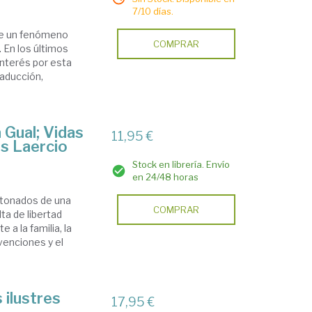
7/10 días.
uye un fenómeno
COMPRAR
 En los últimos
interés por esta
traducción,
 Gual; Vidas
11,95 €
es Laercio
Stock en librería. Envío
en 24/48 horas
rtonados de una
COMPRAR
lta de libertad
 a la familia, la
venciones y el
 ilustres
17,95 €