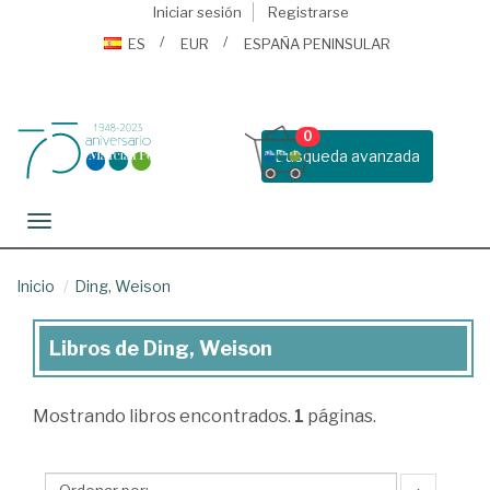
Iniciar sesión
Registrarse
ES
EUR
ESPAÑA PENINSULAR
0
Busqueda avanzada
Toggle navigation
Inicio
Ding, Weison
Libros de Ding, Weison
Libros
de
Mostrando
libros encontrados.
1
páginas.
Ding,
Weison