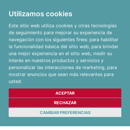
Utilizamos cookies
Este sitio web utiliza cookies y otras tecnologías
de seguimiento para mejorar su experiencia de
navegación con los siguientes fines:
para habilitar
la funcionalidad básica del sitio web
,
para brindar
una mejor experiencia en el sitio web
,
medir su
interés en nuestros productos y servicios y
personalizar las interacciones de marketing
,
para
mostrar anuncios que sean más relevantes para
usted
.
ACEPTAR
RECHAZAR
CAMBIAR PREFERENCIAS