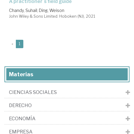
a practitioner´s field guide
Chandy, Suhail
;
Ding, Weison
John Wiley & Sons Limited. Hoboken (NJ), 2021
(current)
«
1
Materias
CIENCIAS SOCIALES
DERECHO
ECONOMÍA
EMPRESA