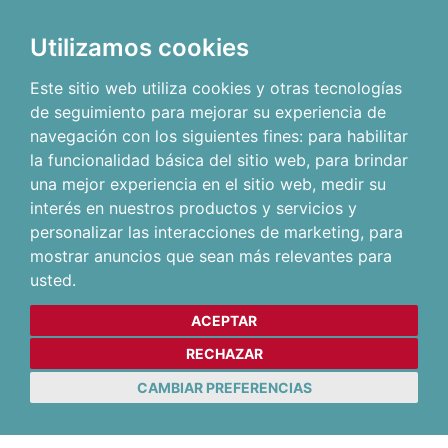
Utilizamos cookies
Este sitio web utiliza cookies y otras tecnologías
de seguimiento para mejorar su experiencia de
navegación con los siguientes fines:
para habilitar
la funcionalidad básica del sitio web
,
para brindar
una mejor experiencia en el sitio web
,
medir su
interés en nuestros productos y servicios y
personalizar las interacciones de marketing
,
para
mostrar anuncios que sean más relevantes para
usted
.
ACEPTAR
RECHAZAR
CAMBIAR PREFERENCIAS