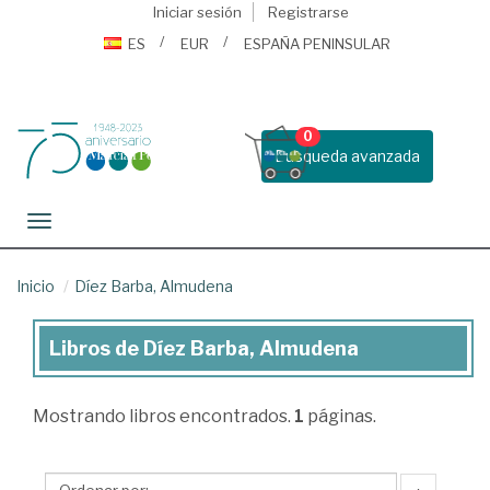
Iniciar sesión
Registrarse
ES
EUR
ESPAÑA PENINSULAR
0
Busqueda avanzada
Toggle navigation
Inicio
Díez Barba, Almudena
Libros de Díez Barba, Almudena
Libros
de
Mostrando
libros encontrados.
1
páginas.
Díez
Barba,