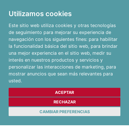
Utilizamos cookies
Este sitio web utiliza cookies y otras tecnologías
de seguimiento para mejorar su experiencia de
navegación con los siguientes fines:
para habilitar
la funcionalidad básica del sitio web
,
para brindar
una mejor experiencia en el sitio web
,
medir su
interés en nuestros productos y servicios y
personalizar las interacciones de marketing
,
para
mostrar anuncios que sean más relevantes para
usted
.
ACEPTAR
RECHAZAR
CAMBIAR PREFERENCIAS