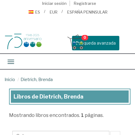
Iniciar sesión
Registrarse
ES
EUR
ESPAÑA PENINSULAR
0
Busqueda avanzada
Toggle navigation
Inicio
Dietrich, Brenda
Libros de Dietrich, Brenda
Libros
de
Mostrando
libros encontrados.
1
páginas.
Dietrich,
Brenda