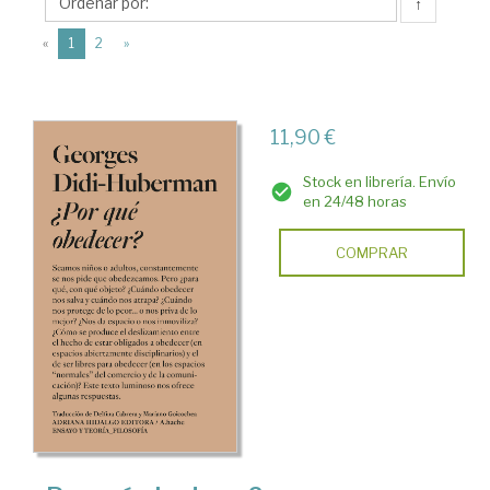
Georges
↑
(current)
«
1
2
»
11,90 €
Stock en librería. Envío
en 24/48 horas
COMPRAR