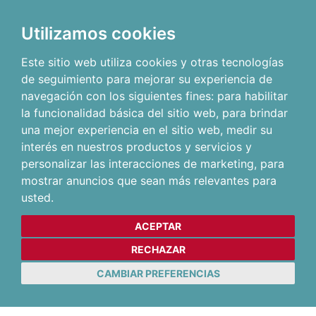
Utilizamos cookies
Este sitio web utiliza cookies y otras tecnologías
de seguimiento para mejorar su experiencia de
navegación con los siguientes fines:
para habilitar
la funcionalidad básica del sitio web
,
para brindar
una mejor experiencia en el sitio web
,
medir su
interés en nuestros productos y servicios y
personalizar las interacciones de marketing
,
para
mostrar anuncios que sean más relevantes para
usted
.
ACEPTAR
RECHAZAR
CAMBIAR PREFERENCIAS