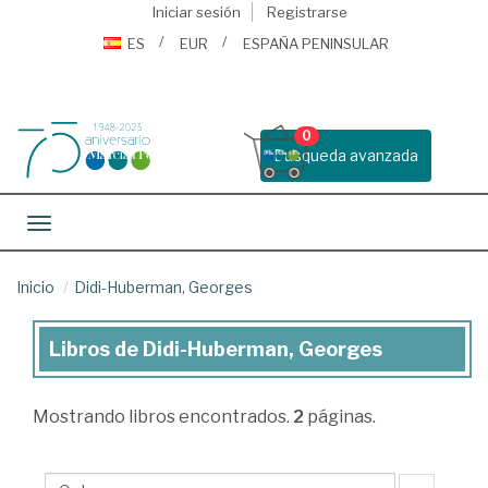
Iniciar sesión
Registrarse
ES
EUR
ESPAÑA PENINSULAR
0
Busqueda avanzada
Toggle navigation
Inicio
Didi-Huberman, Georges
Libros de Didi-Huberman, Georges
Libros
de
Mostrando
libros encontrados.
2
páginas.
Didi-
Huberman,