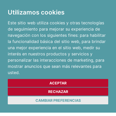
Utilizamos cookies
Este sitio web utiliza cookies y otras tecnologías
de seguimiento para mejorar su experiencia de
navegación con los siguientes fines:
para habilitar
la funcionalidad básica del sitio web
,
para brindar
una mejor experiencia en el sitio web
,
medir su
interés en nuestros productos y servicios y
personalizar las interacciones de marketing
,
para
mostrar anuncios que sean más relevantes para
usted
.
ACEPTAR
RECHAZAR
CAMBIAR PREFERENCIAS