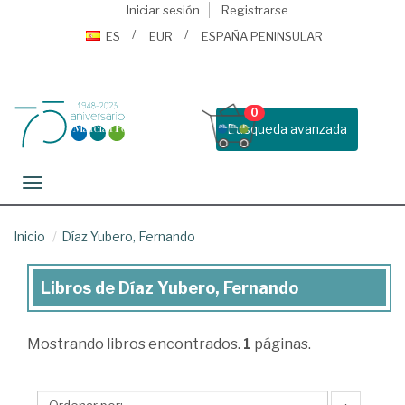
Iniciar sesión
Registrarse
ES
EUR
ESPAÑA PENINSULAR
0
Busqueda avanzada
Toggle navigation
Inicio
Díaz Yubero, Fernando
Libros de Díaz Yubero, Fernando
Libros
de
Mostrando
libros encontrados.
1
páginas.
Díaz
Yubero,