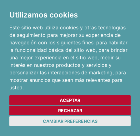
Utilizamos cookies
Este sitio web utiliza cookies y otras tecnologías
de seguimiento para mejorar su experiencia de
navegación con los siguientes fines:
para habilitar
la funcionalidad básica del sitio web
,
para brindar
una mejor experiencia en el sitio web
,
medir su
interés en nuestros productos y servicios y
personalizar las interacciones de marketing
,
para
mostrar anuncios que sean más relevantes para
usted
.
ACEPTAR
RECHAZAR
CAMBIAR PREFERENCIAS