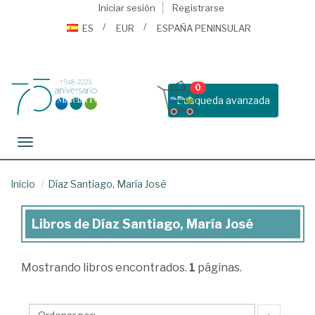
Iniciar sesión
Registrarse
ES
EUR
ESPAÑA PENINSULAR
0
Busqueda avanzada
Toggle navigation
Inicio
Díaz Santiago, María José
Libros de Díaz Santiago, María José
Libros
de
Mostrando
libros encontrados.
1
páginas.
Díaz
Santiago,