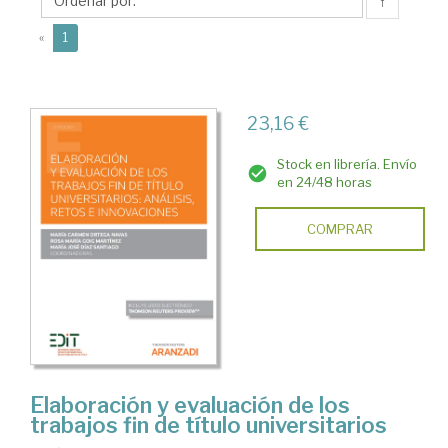
María
↑
José
(current)
«
1
23,16 €
Stock en librería. Envío
en 24/48 horas
COMPRAR
Elaboración y evaluación de los
trabajos fin de título universitarios