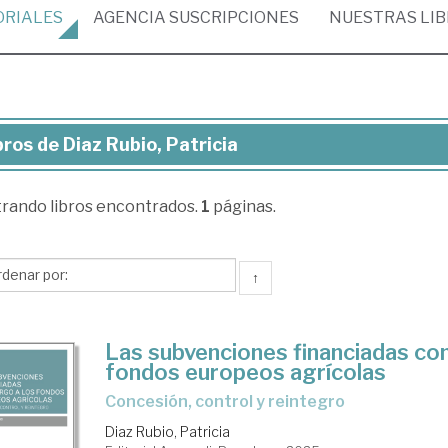
ORIALES
AGENCIA
SUSCRIPCIONES
NUESTRAS
LI
bros de Diaz Rubio, Patricia
ros
trando
libros encontrados.
1
páginas.
z
io,
ricia
↑
Las subvenciones financiadas con
fondos europeos agrícolas
Concesión, control y reintegro
Diaz Rubio, Patricia