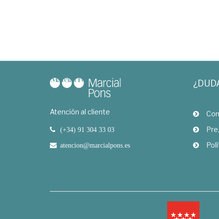
¿DUD
Atención al cliente
Com
Pre
(+34) 91 304 33 03
Polí
atencion@marcialpons.es