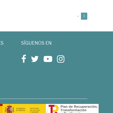
(current)
«
1
ES
SÍGUENOS EN