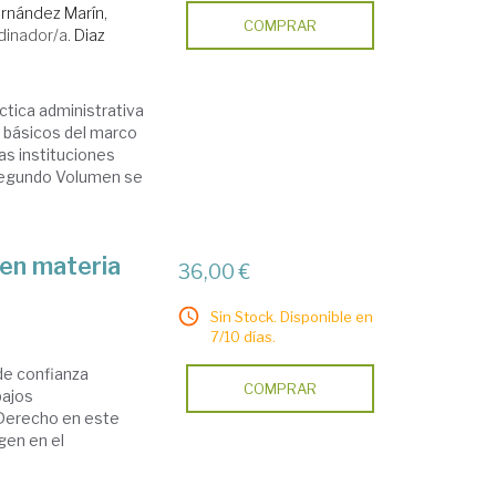
rnández Marín,
COMPRAR
dinador/a.
Diaz
tica administrativa
 básicos del marco
las instituciones
e segundo Volumen se
 en materia
36,00 €
Sin Stock. Disponible en
7/10 días.
 de confianza
COMPRAR
bajos
 Derecho en este
igen en el