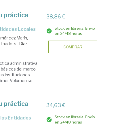
u práctica
38,86 €
Stock en librería. Envío
ntidades Locales
en 24/48 horas
rnández Marín,
dinador/a.
Diaz
COMPRAR
tica administrativa
 básicos del marco
las instituciones
 primer Volumen se
u práctica
34,63 €
Stock en librería. Envío
en 24/48 horas