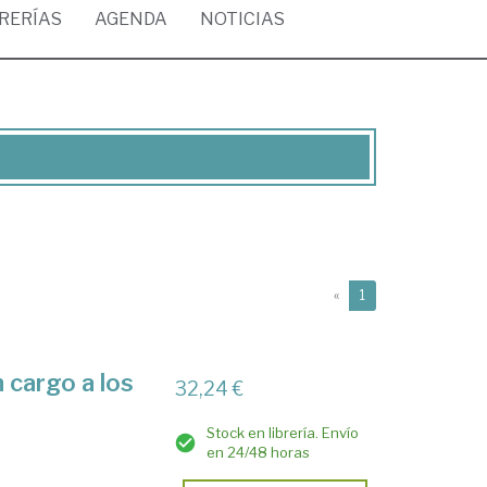
BRERÍAS
AGENDA
NOTICIAS
(current)
«
1
 cargo a los
32,24 €
Stock en librería. Envío
en 24/48 horas