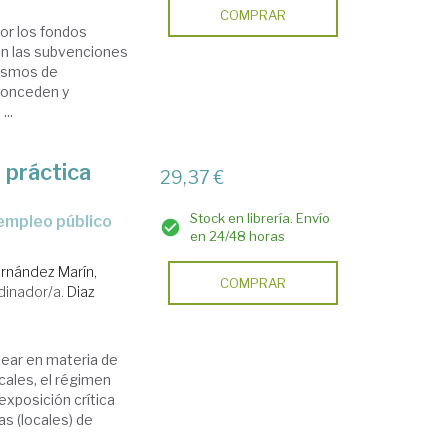
COMPRAR
or los fondos
an las subvenciones
ismos de
conceden y
...
 práctica
29,37 €
Stock en librería. Envío
en 24/48 horas
rnández Marín,
COMPRAR
dinador/a.
Diaz
lear en materia de
cales, el régimen
exposición crítica
as (locales) de