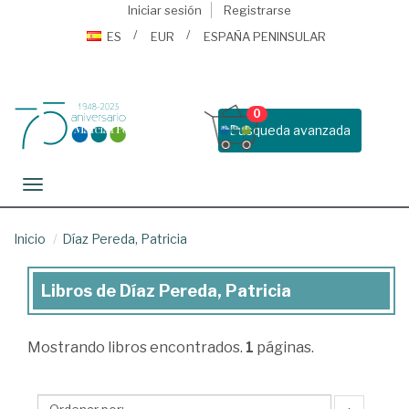
Iniciar sesión
Registrarse
ES
EUR
ESPAÑA PENINSULAR
0
Busqueda avanzada
Toggle navigation
Inicio
Díaz Pereda, Patricia
Libros de Díaz Pereda, Patricia
Libros
de
Mostrando
libros encontrados.
1
páginas.
Díaz
Pereda,