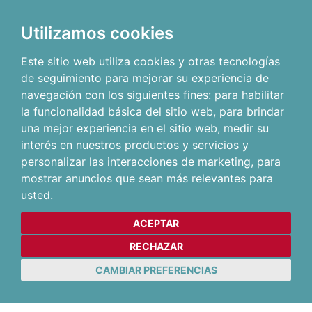
Utilizamos cookies
Este sitio web utiliza cookies y otras tecnologías
de seguimiento para mejorar su experiencia de
navegación con los siguientes fines:
para habilitar
la funcionalidad básica del sitio web
,
para brindar
una mejor experiencia en el sitio web
,
medir su
interés en nuestros productos y servicios y
personalizar las interacciones de marketing
,
para
mostrar anuncios que sean más relevantes para
usted
.
ACEPTAR
RECHAZAR
CAMBIAR PREFERENCIAS